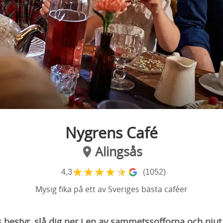
Nygrens Café
Alingsås
★
★
★
★
★
4,3
(1052)
Mysig fika på ett av Sveriges bästa caféer
bestyr, slå dig ner i en av sammetssofforna och njut