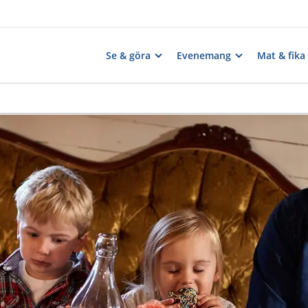
Se & göra
Evenemang
Mat & fika