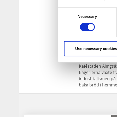
Consent
Necessary
Selection
Use necessary cookies
Kaféstaden Al
Kaféstaden Alingsås
Bagerierna växte f
industrialismen på
baka bröd i hemme