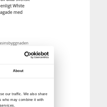
 enligt White
llagade med
asinsbyggnaden
ch kristallkronorna
 här är nämligen
About
se our traffic. We also share
ers who may combine it with
 services.