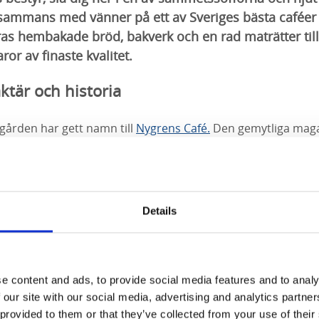
tillsammans med vänner på ett av Sveriges bästa caféer
ras hembakade bröd, bakverk och en rad maträtter ti
or av finaste kvalitet.
ktär och historia
ården har gett namn till
Nygrens Café.
Den gemytliga mag
ustats upp och de synliga tegelväggarna, sammetssofforna o
g atmosfär.
Besök Nygrens Café tillsammans med din hund
,
Details
e content and ads, to provide social media features and to analy
 our site with our social media, advertising and analytics partn
 provided to them or that they’ve collected from your use of their