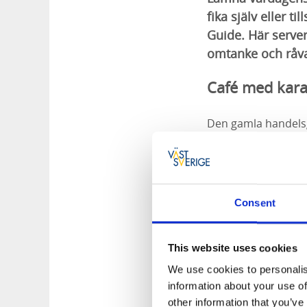
fika själv eller 
Guide. Här serve
omtanke och råvar
Café med kara
Den gamla handelsg
har omsorgsfullt r
ger caféet en härli
hundar välkomna.
Consent
This website uses cookies
We use cookies to personalis
information about your use of
other information that you’ve