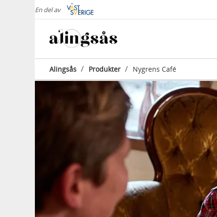
En del av
/
/
Alingsås
Produkter
Nygrens Café