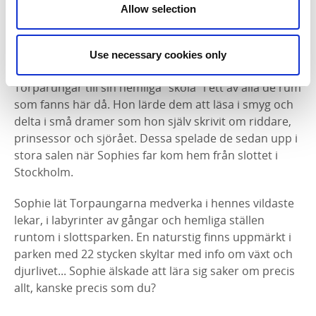
ruinens tjocka stenväggar... för här bodde det
Allow selection
nämligen många familjer och barn, och en av dem var
Sophie Zelow som föddes på Gräfsnäs slott.
Use necessary cookies only
Året var 1803 och Sophie lät i smyg bjuda in
Torparungar till sin hemliga "skola" i ett av alla de rum
som fanns här då. Hon lärde dem att läsa i smyg och
delta i små dramer som hon själv skrivit om riddare,
prinsessor och sjörået. Dessa spelade de sedan upp i
stora salen när Sophies far kom hem från slottet i
Stockholm.
Sophie lät Torpaungarna medverka i hennes vildaste
lekar, i labyrinter av gångar och hemliga ställen
runtom i slottsparken. En naturstig finns uppmärkt i
parken med 22 stycken skyltar med info om växt och
djurlivet... Sophie älskade att lära sig saker om precis
allt, kanske precis som du?