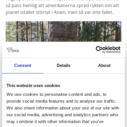
så pass hemlig att amerikanerna spred rykten om att
planet istället störtat i Asien, men så var inte fallet.
Consent
Details
About
This website uses cookies
Läs mer om
Flygmonumentet
.
We use cookies to personalise content and ads, to
Kvarnabo vattenhäst
provide social media features and to analyse our traffic.
Vid Kvarnabo station reser du tillbaka i tiden. Här kan
We also share information about your use of our site with
du på långa vägar höra det gamla ångtåget som går
our social media, advertising and analytics partners who
mellan Anten - Gräfsnäs närma sig. Det är nämligen i
may combine it with other information that you’ve