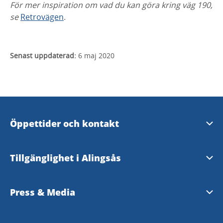
För mer inspiration om vad du kan göra kring väg 190,
se
Retrovägen
.
Senast uppdaterad:
6 maj 2020
Öppettider och kontakt
Öppettider och kontakt
Tillgänglighet i Alingsås
Evenemangsformulär
Tillgänglighetsguide - TD
Press & Media
Tillgänglighetsredogörelse
Pressrum - Alingsås kommun