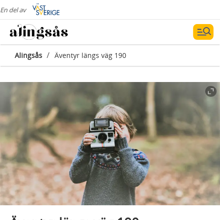
En del av
/
Alingsås
Äventyr längs väg 190