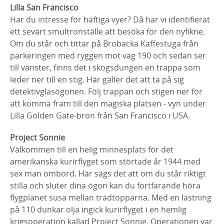
Lilla San Francisco
Har du intresse för häftiga vyer? Då har vi identifierat
ett sevärt smultronställe att besöka för den nyfikne.
Om du står och tittar på Brobacka Kaffestuga från
parkeringen med ryggen mot väg 190 och sedan ser
till vänster, finns det i skogsdungen en trappa som
leder ner till en stig. Här gäller det att ta på sig
detektivglasögonen. Följ trappan och stigen ner för
att komma fram till den magiska platsen - vyn under
Lilla Golden Gate-bron från San Francisco i USA.
Project Sonnie
Välkommen till en helig minnesplats för det
amerikanska kurirflyget som störtade år 1944 med
sex man ombord. Här sägs det att om du står riktigt
stilla och sluter dina ögon kan du fortfarande höra
flygplanet susa mellan trädtopparna. Med en lastning
på 110 dunkar olja ingick kurirflyget i en hemlig
krigsoperation kallad Project Sonnie. Operationen var