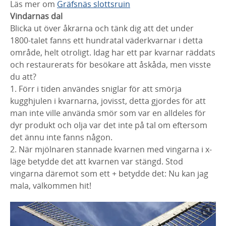
Läs mer om
Gräfsnäs slottsruin
Vindarnas dal
Blicka ut över åkrarna och tänk dig att det under
1800-talet fanns ett hundratal väderkvarnar i detta
område, helt otroligt. Idag har ett par kvarnar räddats
och restaurerats för besökare att åskåda, men visste
du att?
1. Förr i tiden användes sniglar för att smörja
kugghjulen i kvarnarna, jovisst, detta gjordes för att
man inte ville använda smör som var en alldeles för
dyr produkt och olja var det inte på tal om eftersom
det ännu inte fanns någon.
2. När mjölnaren stannade kvarnen med vingarna i x-
läge betydde det att kvarnen var stängd. Stod
vingarna däremot som ett + betydde det: Nu kan jag
mala, välkommen hit!