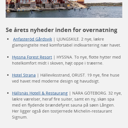
Se årets nyheder inden for overnatning
Anfasteröd Gårdsvik
| LJUNGSKILE. 2 nye, lækre
glampingtelte med komfortabel indkvartering nær havet.
Hyssna Forest Resort
| HYSSNA. To nye, flotte hytter med
hotelkomfort midt i skoven, højt oppe i træerne.
Hotel Strana
| Hälleviksstrand, ORUST. 19 nye, fine huse
ved havet med moderne design og havudsigt.
Hällsnäs Hotell & Restaurang
| NÄRA GÖTEBORG. 32 nye,
lækre værelser, heraf fire suiter, samt en ny, skøn spa
med en flydende brændefyret sauna på søen Lången.
Her ligger også den tostjernede Michelin-restaurant
Signum.