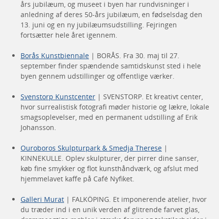
års jubilæum, og museet i byen har rundvisninger i
anledning af deres 50-års jubilæum, en fødselsdag den
13. juni og en ny jubilæumsudstilling. Fejringen
fortsætter hele året igennem.
Borås Kunstbiennale
| BORÅS. Fra 30. maj til 27.
september finder spændende samtidskunst sted i hele
byen gennem udstillinger og offentlige værker.
Svenstorp Kunstcenter
| SVENSTORP. Et kreativt center,
hvor surrealistisk fotografi møder historie og lækre, lokale
smagsoplevelser, med en permanent udstilling af Erik
Johansson.
Ouroboros Skulpturpark & ​​​​Smedja Therese
|
KINNEKULLE. Oplev skulpturer, der pirrer dine sanser,
køb fine smykker og flot kunsthåndværk, og afslut med
hjemmelavet kaffe på Café Nyfiket.
Galleri Murat
| FALKÖPING. Et imponerende atelier, hvor
du træder ind i en unik verden af ​​glitrende farvet glas,