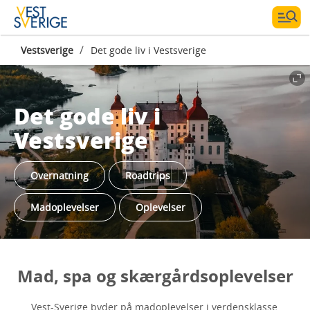
/
Vestsverige
Det gode liv i Vestsverige
Det gode liv i
Vestsverige
Overnatning
Roadtrips
Madoplevelser
Oplevelser
Mad, spa og skærgårdsoplevelser
Vest-Sverige byder på madoplevelser i verdensklasse,