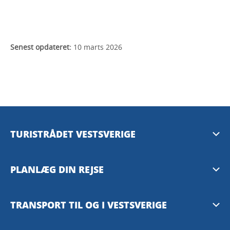
Senest opdateret:
10 marts 2026
TURISTRÅDET VESTSVERIGE
Mediebank
PLANLÆG DIN REJSE
Presserum
Tilgængelighedsguide – TD
TRANSPORT TIL OG I VESTSVERIGE
Privacy Policy
Göteborg