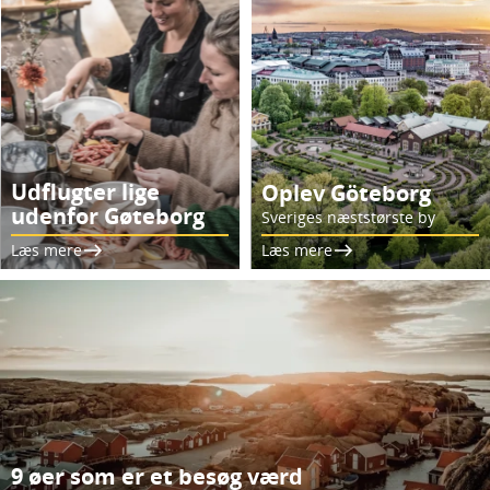
Udflugter lige
Oplev Göteborg
udenfor Gøteborg
Sveriges næststørste by
Læs mere
Læs mere
9 øer som er et besøg værd