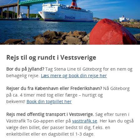
Rejs til og rundt i Vestsverige
Bor du på Jylland?
Tag Stena Line til Göteborg for en nem og
behagelig rejse.
Læs mere og book din rejse her
Rejser du fra København eller Frederikshavn?
Nå Göteborg
på ca. 4 timer med tog eller færge – hurtigt og
bekvemt!
Book din togbillet her
Rejs med offentlig transport i Vestsverige.
Søg efter turen i
Västtrafik To Go-appen eller på
vasttrafik.se
. Her kan du også
vælge den billet, der passer bedst til dig, f.eks. en
enkeltbillet eller en dagsbillet til 1-3 dage.