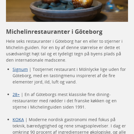
Michelinrestauranter i Göteborg
Hele seks restauranter i Göteborg har en eller to stjerner i
Michelin-guiden. For en by af denne størrelse er dette et
usædvanligt højt tal og et tydeligt tegn på byens plads på
den internationale madscene.
Signum
| Tostjernet restaurant i Mölnlycke lige uden for
Göteborg, med en tastingmenu inspireret af de fire
elementer jord, ild, luft og vand.
28+
| En af Göteborgs mest klassiske fine dining-
restauranter med rødder i det franske køkken og en
stjerne i Michelinguiden siden 1991.
KOKA
| Moderne nordisk gastronomi med fokus på
teknik, bæredygtighed og rene smagsoplevelser. I dag er
omkring 90 procent af ingredienserne økologiske, og alle