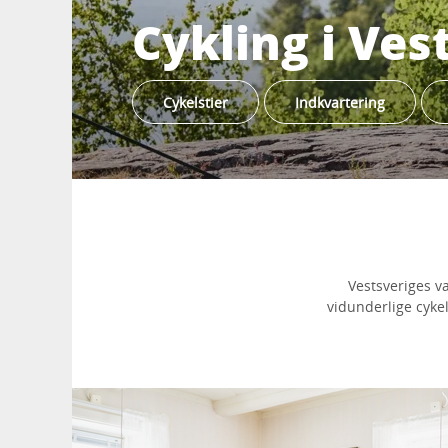
Cykling i Ves
Cykelstier
Indkvartering
Vestsveriges va
vidunderlige cykel