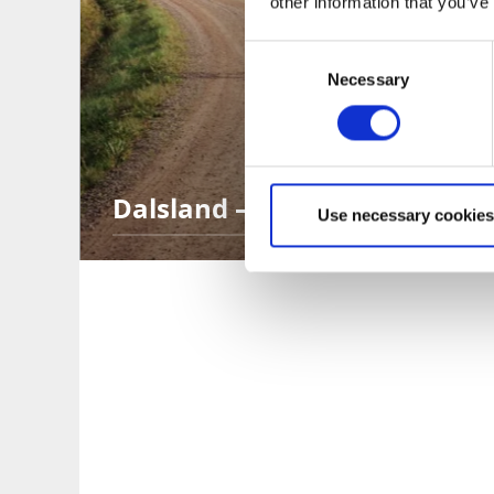
other information that you’ve
Consent
Necessary
Selection
Dalsland – Sveriges gravelde
Use necessary cookies