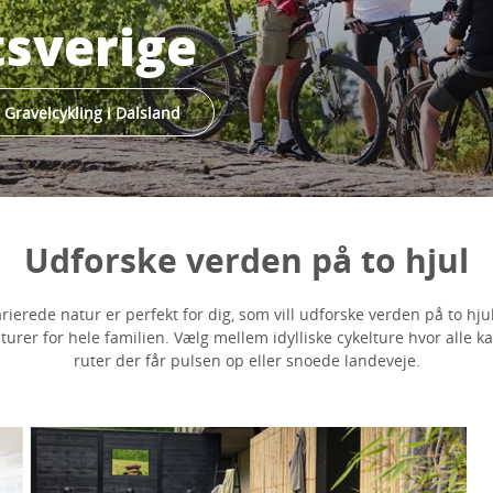
tsverige
Gravelcykling i Dalsland
Udforske verden på to hjul
rierede natur er perfekt for dig, som vill udforske verden på to hju
turer for hele familien. Vælg mellem idylliske cykelture hvor alle
ruter der får pulsen op eller snoede landeveje.