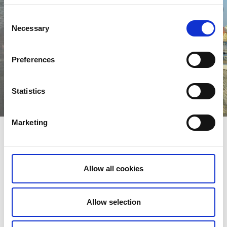
Consent
Necessary
Selection
Preferences
Statistics
Marketing
Bo med vandrestier rundt om hjørnet
I Vestsverige er det nemt at nyde vandring i smukt landskab
kombineret med lækker og hyggelig overnatning. Her finder
Allow all cookies
du tips om overnatning langs nogle af Vestsveriges mest
populære vandreruter.
Allow selection
Læs mere