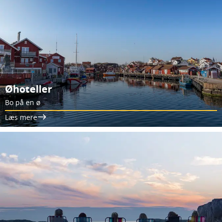
Øhoteller
Bo på en ø
Læs mere