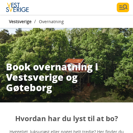
/
Vestsverige
Overnatning
Book overnatning i
Vestsverige og
Gøteborg
Hvordan har du lyst til at bo?
Hyggeligt, luksuriøst eller noget helt tredje? Her finder du