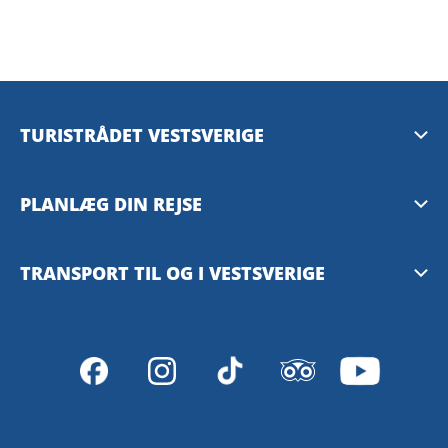
TURISTRÅDET VESTSVERIGE
Mediebank
PLANLÆG DIN REJSE
Presserum
Tilgængelighedsguide – TD
TRANSPORT TIL OG I VESTSVERIGE
Privacy Policy
Göteborg
Västtrafiks rejseplanlægger
VisitSweden
SJ – med tog
Stena Line – med færge