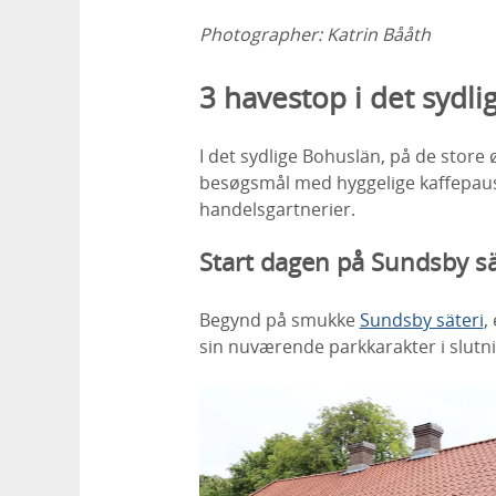
Photographer:
Katrin Bååth
3 havestop i det sydl
I det sydlige Bohuslän, på de store 
besøgsmål med hyggelige kaffepause
handelsgartnerier.
Start dagen på Sundsby sä
Begynd på smukke
Sundsby säteri
,
sin nuværende parkkarakter i slutni