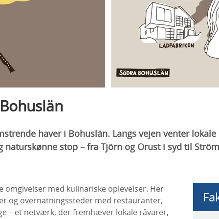
i Bohuslän
strende haver i Bohuslän. Langs vejen venter lokale
 naturskønne stop – fra Tjörn og Orust i syd til Strö
e omgivelser med kulinariske oplevelser. Her
Fa
ver og overnatningssteder med restauranter,
ge – et netværk, der fremhæver lokale råvarer,