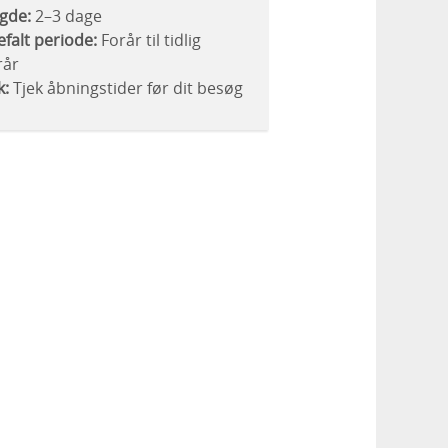
gde:
2–3 dage
falt periode:
Forår til tidlig
rår
k:
Tjek åbningstider før dit besøg