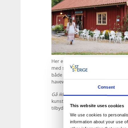
Her er åbne græsarealer, frugttræe
med snoede muslingeskals-gange. St
både vandrestier og sommeraktivi
haveworkshops.
Consent
Gå ikke glip af det!
Tag gerne en afst
kunstværk The Walled Garden – Hort
This website uses cookies
tilbyder et unikt sted for ro og ford
We use cookies to personalis
information about your use of