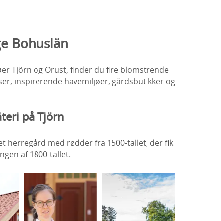
ige Bohuslän
øer Tjörn og Orust, finder du fire blomstrende
r, inspirerende havemiljøer, gårdsbutikker og
teri på Tjörn
 et herregård med rødder fra 1500-tallet, der fik
ngen af 1800-tallet.