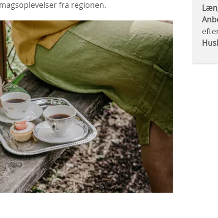
agsoplevelser fra regionen.
Læn
Anbe
efte
Hus