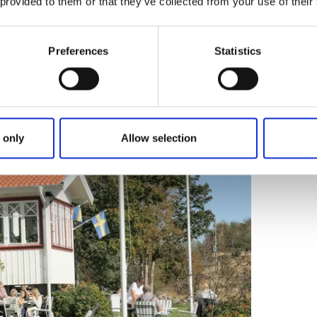
 provided to them or that they’ve collected from your use of their
t og Tavlebords Honungsgård
gård
, hvor samspillet mellem bier og blomster
Preferences
Statistics
Bi-haven, teste dine kundskaber i en bi-quiz,
 honning, bivokslys og andre biprodukter i
s der kaffe og kage i kaféen, og for dem der
overnatning i det unikke Bikuben eller et af de
 only
Allow selection