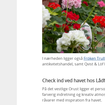
I nærheden ligger også
Fröken Trull
antikvitetshandel, samt Qvist & Löf
Check ind ved havet hos Låd
På det vestlige Orust ligger et pers
farverig indretning og kreativ atm
råvarer med inspiration fra havet.