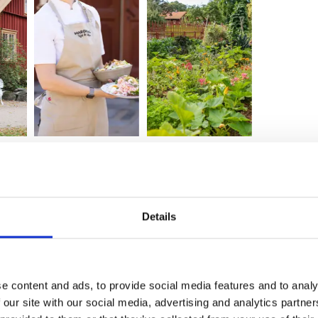
r, stauderabatter og køkkenhave side om side
edet er åbent for offentligheden og tilbyder
teter som guidede ture, madmarkeder og
Details
ikker til
Pilane trädgård
, hvor det permanente
us Conclusus af Sofia Olofsson, skabt i 2024,
ybelse.
e content and ads, to provide social media features and to analy
 our site with our social media, advertising and analytics partn