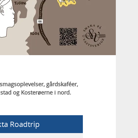
 smagsoplevelser, gårdskaféer,
mstad og Kosterøerne i nord.
kta Roadtrip