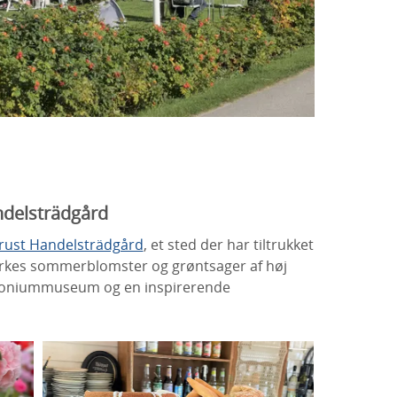
ndelsträdgård
rust Handelsträdgård
, et sted der har tiltrukket
rkes sommerblomster og grøntsager af høj
argoniummuseum og en inspirerende