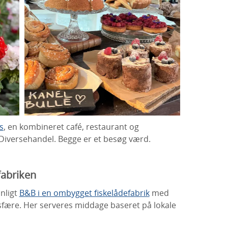
s
, en kombineret café, restaurant og
 Diversehandel. Begge er et besøg værd.
fabriken
onligt
B&B i en ombygget fiskelådefabrik
med
osfære. Her serveres middage baseret på lokale