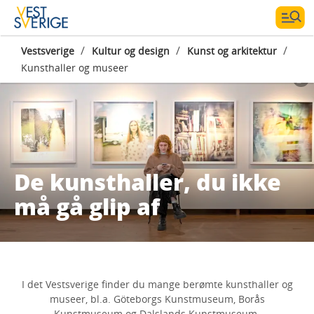
/
/
/
Vestsverige
Kultur og design
Kunst og arkitektur
Kunsthaller og museer
De kunsthaller, du ikke
må gå glip af
I det Vestsverige finder du mange berømte kunsthaller og
museer, bl.a. Göteborgs Kunstmuseum, Borås
Kunstmuseum og Dalslands Kunstmuseum.