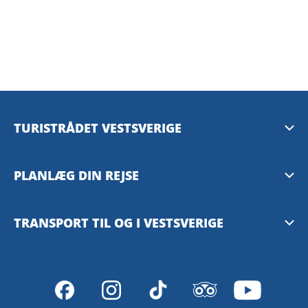
TURISTRÅDET VESTSVERIGE
Mediebank
PLANLÆG DIN REJSE
Presserum
Tilgængelighedsguide – TD
TRANSPORT TIL OG I VESTSVERIGE
Privacy Policy
Göteborg
Västtrafiks rejseplanlægger
VisitSweden
SJ – med tog