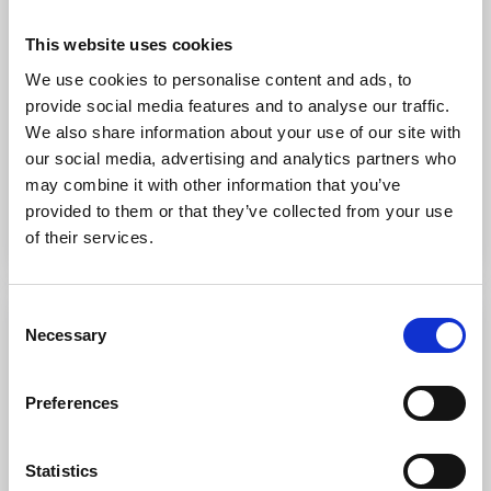
Borås
This website uses cookies
Det, du ikke kan lære om den svenske tekstilindustri
på Textilmuseet i Borås, er næppe værd at vide. Her
We use cookies to personalise content and ads, to
kan du opleve mode, design, kunst og naturligvis
provide social media features and to analyse our traffic.
tekstilhistorie. Workshops kombineres med
We also share information about your use of our site with
modeopvisninger og skiftende udstillinger.
our social media, advertising and analytics partners who
may combine it with other information that you’ve
Til hjemmesiden
provided to them or that they’ve collected from your use
of their services.
Consent
Necessary
Selection
Preferences
Statistics