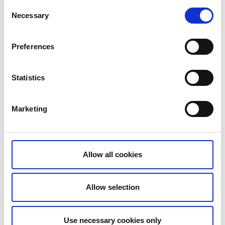
Consent
Necessary
Selection
Preferences
Statistics
Marketing
Allow all cookies
Haga er en af Göteborgs ældste bydele med bilfrie
Allow selection
gader fyldt med små caféer og butikker blandt de
klassiske Göteborgshuse fra 1800-tallet. Hvis du får
Use necessary cookies only
lyst til en kop kaffe, er der aldrig langt til et sted, hvor