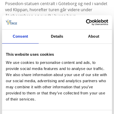
Poseidon-statuen centralt i Göteborg og ned i vandet
ved Klippan, hvorefter turen går videre under
Älvsborgsbron og rundt i byens havn.
Paddan
– Sightseeing langs Göteborgs kanaler.
Let’s Boat
– Styr gennem Göteborgs historiske
Consent
Details
About
kanaler på egen hånd i en elektrisk båd.
Ocean Bus
– Oplev Göteborg både til lands og til
vands fra et og samme køretøj – tag en tur med
This website uses cookies
amfibiebussen.
We use cookies to personalise content and ads, to
GUIDE: Sightseeing i Göteborg
provide social media features and to analyse our traffic.
We also share information about your use of our site with
our social media, advertising and analytics partners who
may combine it with other information that you’ve
provided to them or that they’ve collected from your use
of their services.
6. Hagabullen – Göteborgs berømte kager