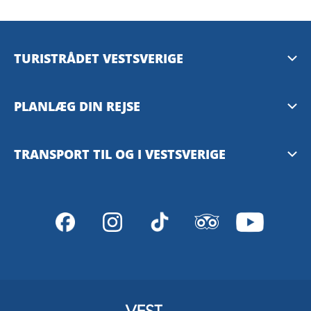
TURISTRÅDET VESTSVERIGE
Mediebank
PLANLÆG DIN REJSE
Presserum
Tilgængelighedsguide – TD
TRANSPORT TIL OG I VESTSVERIGE
Privacy Policy
Göteborg
Västtrafiks rejseplanlægger
VisitSweden
SJ – med tog
Stena Line – med færge
FlixBus – med bus