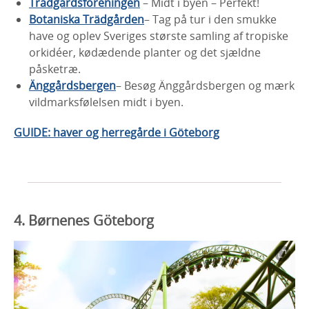
Trädgårdsföreningen
– Midt i byen – Perfekt!
Botaniska Trädgården
– Tag på tur i den smukke
have og oplev Sveriges største samling af tropiske
orkidéer, kødædende planter og det sjældne
påsketræ.
Änggårdsbergen
– Besøg Änggårdsbergen og mærk
vildmarksfølelsen midt i byen.
GUIDE: haver og herregårde i Göteborg
4. Børnenes Göteborg