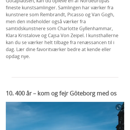
Götapladsen, kan du opleve en af Nordeuropas
fineste kunstsamlinger. Samlingen har værker fra
kunstnere som Rembrandt, Picasso og Van Gogh,
men den indeholder også værker fra
samtidskunstnere som Charlotte Gyllenhammar,
Klara Kristalove og Cajsa Von Zeipel. I kunsthallerne
kan du se værker helt tilbage fra renæssancen til i
dag. Lær dine favoritværker bedre at kende eller
opdag nye.
10.
400 år – kom og fejr Göteborg med os