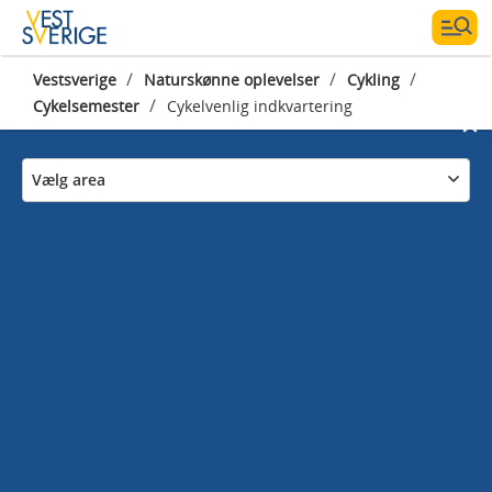
/
/
/
Vestsverige
Naturskønne oplevelser
Cykling
/
Cykelsemester
Cykelvenlig indkvartering
Vælg area
Cykelvenlig
indkvartering i
Vestsverige
Komfortabel overnatning til din
cykelferie