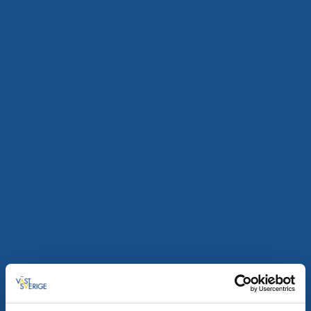
Hotell Vänerport
Mariestad
Hotel Vänerport ligger ved Mariestads gæstehavn,
hvor både hotelværelserne og restauranten har en
storslået udsigt over Vänern. Her bor du lige ved
Vänerleden!
Gå ikke glip af:
Det store stenbrud på Kinnekulle -
Götenes ”lille Grand Canyon”.
Cykelrute i nærheden:
Vänerleden
Til hjemmesiden