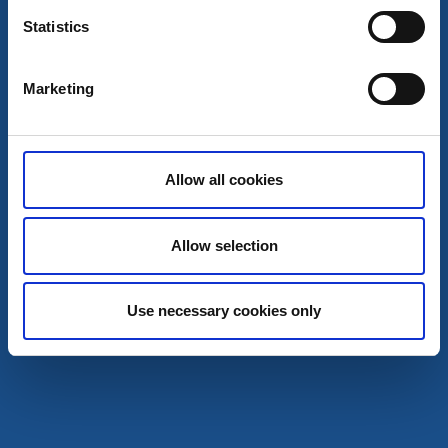
Gå ikke glip af:
Besøg Kroppefjälls bikepark.
Statistics
Cykelrute i nærheden:
Vänerleden
Marketing
Til hjemmesiden
Allow all cookies
Allow selection
Use necessary cookies only
Lilla Hotellet Tranemo