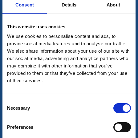
Consent
Details
About
This website uses cookies
We use cookies to personalise content and ads, to
provide social media features and to analyse our traffic.
We also share information about your use of our site with
our social media, advertising and analytics partners who
may combine it with other information that you’ve
provided to them or that they’ve collected from your use
of their services.
Kroppefjäll B&B
Dals Rostock
Consent
Necessary
Selection
Snoede grusveje, skovstier, kultur, natur og
komfortabel indkvartering i det smukke Kroppefjäll
finder du her. På Kroppefjäll B&B har du også
Preferences
mulighed for at tilberede din mad over åben ild.