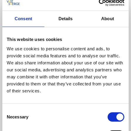
Consent
Details
About
Bäverli Hills
Lidköping
This website uses cookies
★
★
★
★
☆
4.8
(86)
We use cookies to personalise content and ads, to
Et hyttehotel for voksne med hyggelige hytter og
provide social media features and to analyse our traffic.
vildmarken lige rundt om hjørnet. Hygge omkring
We also share information about your use of our site with
gårdens ildsted eller i Glashuset til et dejligt måltid.
our social media, advertising and analytics partners who
may combine it with other information that you’ve
Om overnatningsstedet og området:
Tæt på
Lidköping
og
Läckö Slot
provided to them or that they’ve collected from your use
Sauna og grillhytte
of their services.
Ligger i nærheden af D47gofbana
Nærmeste vandresti:
Biosfæreruten etape 3
Consent
Necessary
Selection
Til hjemmesiden