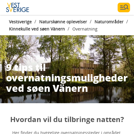
/
/
/
Vestsverige
Naturskønne oplevelser
Naturområder
/
Kinnekulle ved søen Vänern
Overnatning
9 tips til
overnatningsmuligheder
ved søen Vänern
Hvordan vil du tilbringe natten?
Her finder du hyggelige overnatningssteder i området.