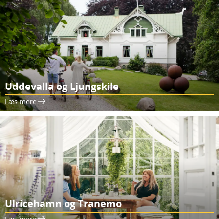
Uddevalla og Ljungskile
Læs mere
Ulricehamn og Tranemo
Læs mere