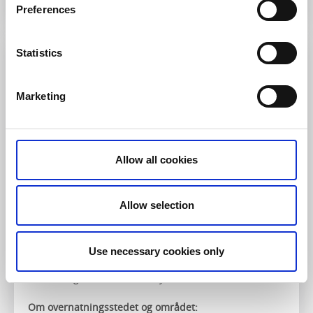
Preferences
Statistics
Marketing
Allow all cookies
Stiftelsen Läckö Slott
Allow selection
Lidköping
Läckö-Kinnekullebygden er skabt til vandring med sin
Use necessary cookies only
unikke natur og flere stier. Vælg selv om du vil have
udfordringer eller bare vil nyde at vandre.
Om overnatningsstedet og området: