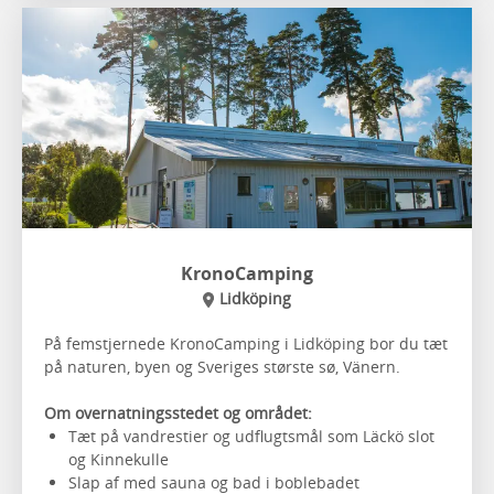
KronoCamping
Lidköping
På femstjernede KronoCamping i Lidköping bor du tæt
på naturen, byen og Sveriges største sø, Vänern.
Om overnatningsstedet og området:
Tæt på vandrestier og udflugtsmål som Läckö slot
og Kinnekulle
Slap af med sauna og bad i boblebadet