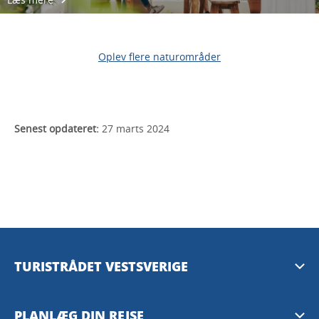
Oplev flere naturområder
Senest opdateret:
27 marts 2024
TURISTRÅDET VESTSVERIGE
Mediebank
PLANLÆG DIN REJSE