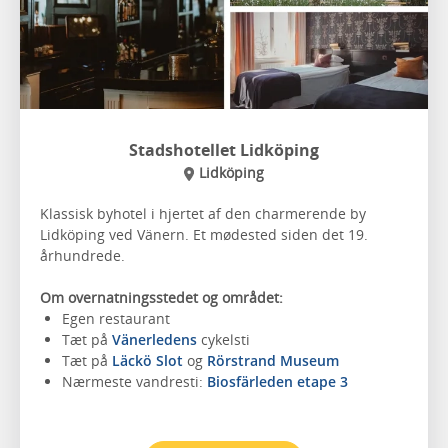
Stadshotellet Lidköping
Lidköping
Klassisk byhotel i hjertet af den charmerende by
Lidköping ved Vänern. Et mødested siden det 19.
århundrede.
Om overnatningsstedet og området:
Egen restaurant
Tæt på
Vänerledens
cykelsti
Tæt på
Läckö Slot
og
Rörstrand Museum
Nærmeste vandresti:
Biosfärleden etape 3