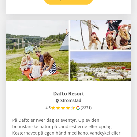
Daftö Resort
Strömstad
★
★
★
★
★
4.5
(2371)
På Daftö er hver dag et eventyr. Oplev den
bohuslänske natur på vandrestierne eller opdag
Kosterhavet på egen hånd med kano, vandcykel eller