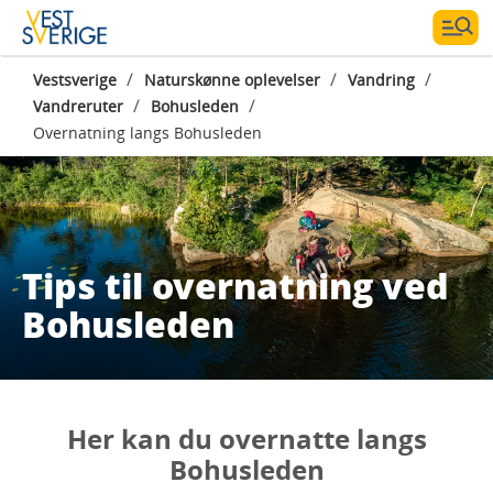
/
/
/
Vestsverige
Naturskønne oplevelser
Vandring
/
/
Vandreruter
Bohusleden
Overnatning langs Bohusleden
Tips til overnatning ved
Bohusleden
Her kan du overnatte langs
Bohusleden