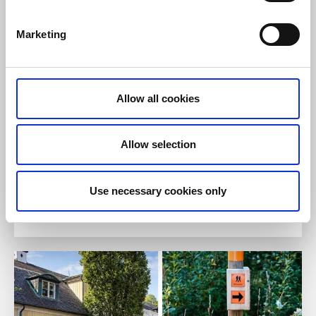
Naturcampingplads smukt beliggende i et
naturreservat, nær enestående naturoplevelser som
Marketing
for eksempel fiskeri, vandring og kanosejlads.
Om overnatningsstedet og området:
Gåafstand til lakserig elv med fisketrappe
Allow all cookies
Tæt på vandrestierne Bohusleden og Kuststigen
Hundevenlig camping
Nærmeste vandrerute:
Bohusleden etape 16
og
Bohusleden etape 17
Allow selection
Use necessary cookies only
Til hjemmesiden