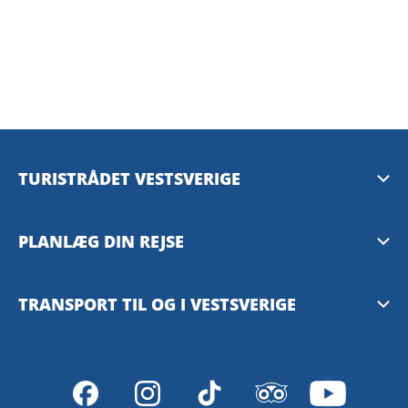
TURISTRÅDET VESTSVERIGE
Mediebank
PLANLÆG DIN REJSE
Presserum
Tilgængelighedsguide – TD
TRANSPORT TIL OG I VESTSVERIGE
Privacy Policy
Göteborg
Västtrafiks rejseplanlægger
VisitSweden
SJ – med tog