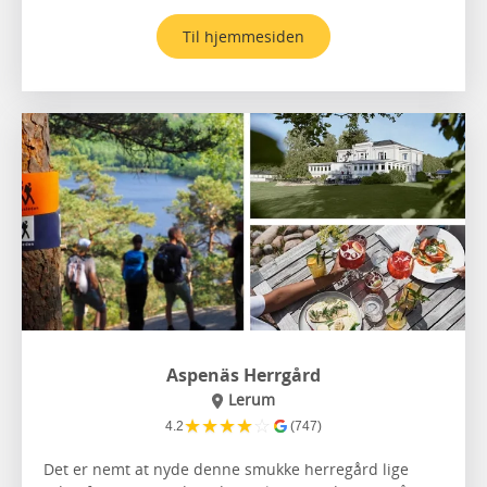
Til hjemmesiden
Aspenäs Herrgård
Lerum
★
★
★
★
☆
4.2
(747)
Det er nemt at nyde denne smukke herregård lige