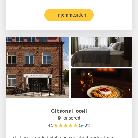
Til hjemmesiden
Gibsons Hotell
Jonsered
★
★
★
★
★
4.5
(34)
Et charmerende hotel med smagfuldt indrettede