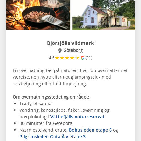
Björsjöås vildmark
Göteborg
★
★
★
★
★
4.6
(91)
En overnatning tæt på naturen, hvor du overnatter i et
værelse, i en hytte eller i et glampingtelt - med
selvbetjening eller fuld forplejning.
Om overnatningsstedet og området:
Træfyret sauna
Vandring, kanosejlads, fiskeri, svømning og
bærplukning i
Vättlefjälls naturreservat
30 minutter fra Gøteborg
Nærmeste vandrerute:
Bohusleden etape 6
og
Pilgrimsleden Göta Älv etape 3