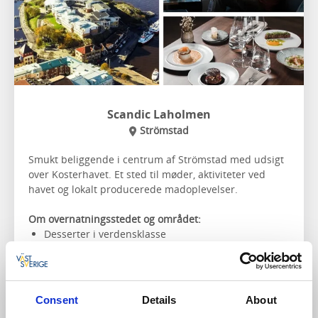
Scandic Laholmen
Strömstad
Smukt beliggende i centrum af Strömstad med udsigt
over Kosterhavet. Et sted til møder, aktiviteter ved
havet og lokalt producerede madoplevelser.
Om overnatningsstedet og området:
Desserter i verdensklasse
Tæt på
Kosterøerne
Udendørs siddepladser med magisk udsigt
Levende musik om sommeren
Nærmeste vandrerute:
Bohusleden etape 27
og
Consent
Details
About
Kuststigen etape Strömstad