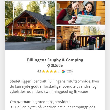
Billingens Stugby & Camping
Skövde
★
★
★
★
☆
4.1
(523)
Stedet ligger i centralt i Billingens friluftsområde, hvor
du kan nyde godt af forskellige løberuter, vandre- og
cykelstier, udendørs swimmingpool og fiskesøer.
Om overnatningsstedet og området:
Bo i en hytte, på vandrehjem eller campingplads