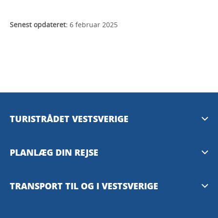
Senest opdateret:
6 februar 2025
TURISTRÅDET VESTSVERIGE
Mediebank
PLANLÆG DIN REJSE
Presserum
Tilgængelighedsguide – TD
TRANSPORT TIL OG I VESTSVERIGE
Privacy Policy
Göteborg
Västtrafiks rejseplanlægger