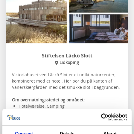
Stiftelsen Läckö Slott
Lidköping
Victoriahuset ved Läckö Slot er et unikt naturcenter,
kombineret med et hotel. Her bor du på kanten af
Vänerskærgården med det smukke slot i baggrunden.
Om overnatningsstedet og området:
Hotelværelse, Camping
Egen restaurant
Tæt på gode
vandrestier
Besøg Spikens marina
Nærmeste vandresti:
Biosfärleden etape 1
Consent
Details
About