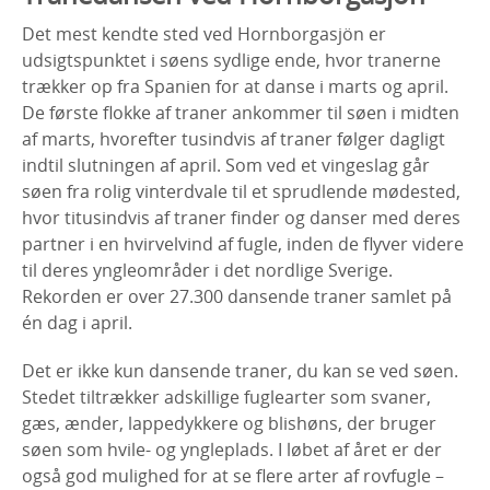
Det mest kendte sted ved Hornborgasjön er
udsigtspunktet i søens sydlige ende, hvor tranerne
trækker op fra Spanien for at danse i marts og april.
De første flokke af traner ankommer til søen i midten
af marts, hvorefter tusindvis af traner følger dagligt
indtil slutningen af april. Som ved et vingeslag går
søen fra rolig vinterdvale til et sprudlende mødested,
hvor titusindvis af traner finder og danser med deres
partner i en hvirvelvind af fugle, inden de flyver videre
til deres yngleområder i det nordlige Sverige.
Rekorden er over 27.300 dansende traner samlet på
én dag i april.
Det er ikke kun dansende traner, du kan se ved søen.
Stedet tiltrækker adskillige fuglearter som svaner,
gæs, ænder, lappedykkere og blishøns, der bruger
søen som hvile- og yngleplads. I løbet af året er der
også god mulighed for at se flere arter af rovfugle –