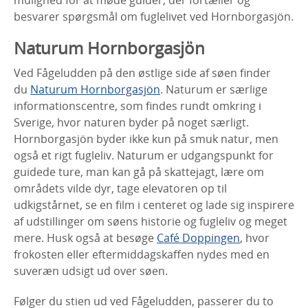
besvarer spørgsmål om fuglelivet ved Hornborgasjön.
Naturum Hornborgasjön
Ved Fågeludden på den østlige side af søen finder
du
Naturum Hornborgasjön
. Naturum er særlige
informationscentre, som findes rundt omkring i
Sverige, hvor naturen byder på noget særligt.
Hornborgasjön byder ikke kun på smuk natur, men
også et rigt fugleliv. Naturum er udgangspunkt for
guidede ture, man kan gå på skattejagt, lære om
områdets vilde dyr, tage elevatoren op til
udkigstårnet, se en film i centeret og lade sig inspirere
af udstillinger om søens historie og fugleliv og meget
mere. Husk også at besøge
Café Doppingen
, hvor
frokosten eller eftermiddagskaffen nydes med en
suveræn udsigt ud over søen.
Følger du stien ud ved Fågeludden, passerer du to