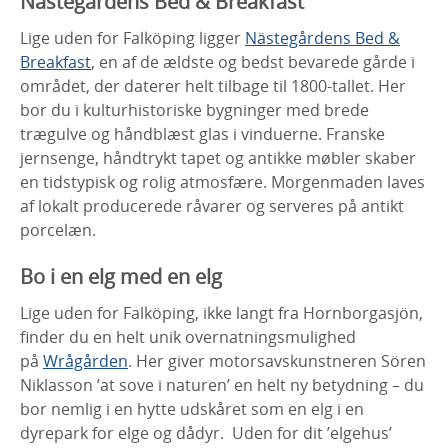
Nästegårdens Bed & Breakfast
Lige uden for Falköping ligger
Nästegårdens Bed &
Breakfast
, en af de ældste og bedst bevarede gårde i
området, der daterer helt tilbage til 1800-tallet. Her
bor du i kulturhistoriske bygninger med brede
trægulve og håndblæst glas i vinduerne. Franske
jernsenge, håndtrykt tapet og antikke møbler skaber
en tidstypisk og rolig atmosfære. Morgenmaden laves
af lokalt producerede råvarer og serveres på antikt
porcelæn.
Bo i en elg med en elg
Lige uden for Falköping, ikke langt fra Hornborgasjön,
finder du en helt unik overnatningsmulighed
på
Wrågården
. Her giver motorsavskunstneren Sören
Niklasson ’at sove i naturen’ en helt ny betydning – du
bor nemlig i en hytte udskåret som en elg i en
dyrepark for elge og dådyr. Uden for dit ’elgehus’