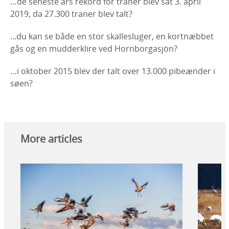
…de seneste års rekord for traner blev sat 3. april
2019, da 27.300 traner blev talt?
...du kan se både en stor skallesluger, en kortnæbbet
gås og en mudderklire ved Hornborgasjön?
…i oktober 2015 blev der talt over 13.000 pibeænder i
søen?
More articles