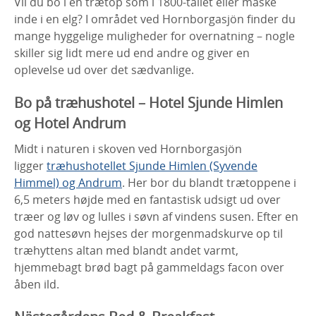
Vil du bo i en trætop som i 1800-tallet eller måske
inde i en elg? I området ved Hornborgasjön finder du
mange hyggelige muligheder for overnatning – nogle
skiller sig lidt mere ud end andre og giver en
oplevelse ud over det sædvanlige.
Bo på træhushotel – Hotel Sjunde Himlen
og Hotel Andrum
Midt i naturen i skoven ved Hornborgasjön
ligger
træhushotellet Sjunde Himlen (Syvende
Himmel) og Andrum
. Her bor du blandt trætoppene i
6,5 meters højde med en fantastisk udsigt ud over
træer og løv og lulles i søvn af vindens susen. Efter en
god nattesøvn hejses der morgenmadskurve op til
træhyttens altan med blandt andet varmt,
hjemmebagt brød bagt på gammeldags facon over
åben ild.