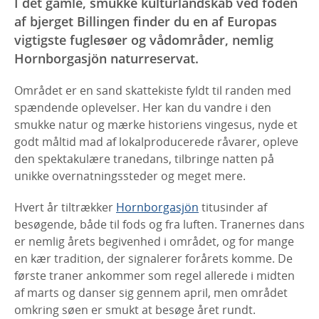
I det gamle, smukke kulturlandskab ved foden
af bjerget Billingen finder du en af Europas
vigtigste fuglesøer og vådområder, nemlig
Hornborgasjön naturreservat.
Området er en sand skattekiste fyldt til randen med
spændende oplevelser. Her kan du vandre i den
smukke natur og mærke historiens vingesus, nyde et
godt måltid mad af lokalproducerede råvarer, opleve
den spektakulære tranedans, tilbringe natten på
unikke overnatningssteder og meget mere.
Hvert år tiltrækker
Hornborgasjön
titusinder af
besøgende, både til fods og fra luften. Tranernes dans
er nemlig årets begivenhed i området, og for mange
en kær tradition, der signalerer forårets komme. De
første traner ankommer som regel allerede i midten
af marts og danser sig gennem april, men området
omkring søen er smukt at besøge året rundt.