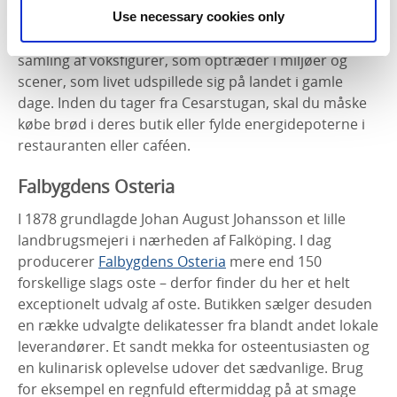
udstilling Bondens År. Udstillingen skildrer ’livet på
Use necessary cookies only
landet’ i 1930'erne og 40'erne med en storslået
samling af voksfigurer, som optræder i miljøer og
scener, som livet udspillede sig på landet i gamle
dage. Inden du tager fra Cesarstugan, skal du måske
købe brød i deres butik eller fylde energidepoterne i
restauranten eller caféen.
Falbygdens Osteria
I 1878 grundlagde Johan August Johansson et lille
landbrugsmejeri i nærheden af Falköping. I dag
producerer
Falbygdens Osteria
mere end 150
forskellige slags oste – derfor finder du her et helt
exceptionelt udvalg af oste. Butikken sælger desuden
en række udvalgte delikatesser fra blandt andet lokale
leverandører. Et sandt mekka for osteentusiasten og
en kulinarisk oplevelse udover det sædvanlige. Brug
for eksempel en regnfuld eftermiddag på at smage