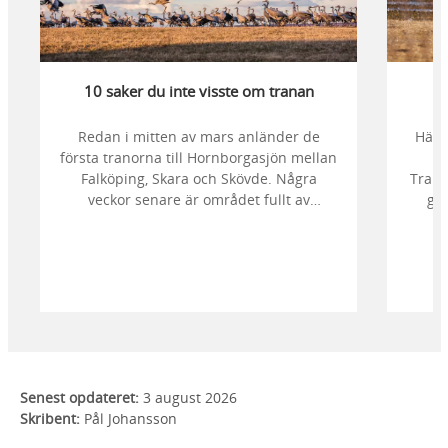
10 saker du inte visste om tranan
Redan i mitten av mars anländer de
Här 
första tranorna till Hornborgasjön mellan
hu
Falköping, Skara och Skövde. Några
Trand
veckor senare är området fullt av
gui
tusentals dansande tranor, men vet du
egentligen varför fåglarna samlas just
här?
Senest opdateret:
3 august 2026
Skribent:
Pål Johansson