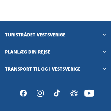
TURISTRÅDET VESTSVERIGE
Mediebank
PLANLÆG DIN REJSE
Presserum
Tilgængelighedsguide – TD
TRANSPORT TIL OG I VESTSVERIGE
Privacy Policy
Göteborg
Västtrafiks rejseplanlægger
VisitSweden
SJ – med tog
Stena Line – med færge