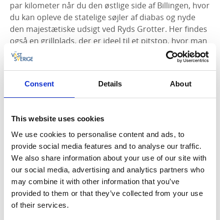
par kilometer når du den østlige side af Billingen, hvor
du kan opleve de statelige søjler af diabas og nyde
den majestætiske udsigt ved Ryds Grotter. Her findes
også en grillplads, der er ideel til et pitstop, hvor man
kan hvile benene lidt og spise sin medbragte mad
med udsigt ud over landskabet.
Consent
Details
About
Troldestien er formet som en cirkulær sløjfe og
passer også til en tur med børnene, da den passerer
det populære ’Skogsmulleriket’, hvor små og store
This website uses cookies
børn, der gerne vil lære om naturen, bl.a. kan lege på
naturlegepladsen.
We use cookies to personalise content and ads, to
provide social media features and to analyse our traffic.
We also share information about your use of our site with
our social media, advertising and analytics partners who
TRE BESØGSMÅL TIL EN
may combine it with other information that you’ve
REGNVEJRSDAG
provided to them or that they’ve collected from your use
of their services.
Löfwings Atelier og restaurant