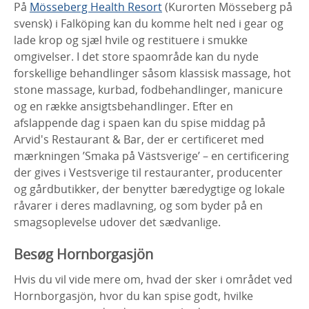
På
Mösseberg Health Resort
(Kurorten Mösseberg på
svensk) i Falköping kan du komme helt ned i gear og
lade krop og sjæl hvile og restituere i smukke
omgivelser. I det store spaområde kan du nyde
forskellige behandlinger såsom klassisk massage, hot
stone massage, kurbad, fodbehandlinger, manicure
og en række ansigtsbehandlinger. Efter en
afslappende dag i spaen kan du spise middag på
Arvid's Restaurant & Bar, der er certificeret med
mærkningen ’Smaka på Västsverige’ – en certificering
der gives i Vestsverige til restauranter, producenter
og gårdbutikker, der benytter bæredygtige og lokale
råvarer i deres madlavning, og som byder på en
smagsoplevelse udover det sædvanlige.
Besøg Hornborgasjön
Hvis du vil vide mere om, hvad der sker i området ved
Hornborgasjön, hvor du kan spise godt, hvilke