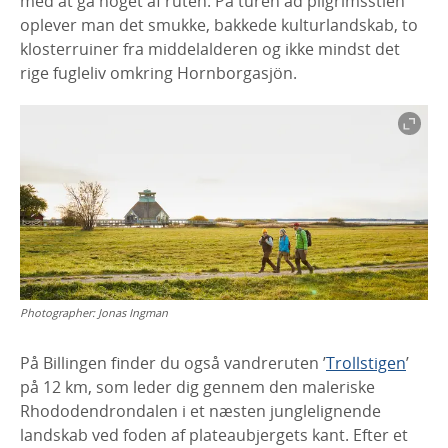
med at gå noget af ruten. På turen ad pilgrimsstien
oplever man det smukke, bakkede kulturlandskab, to
klosterruiner fra middelalderen og ikke mindst det
rige fugleliv omkring Hornborgasjön.
Photographer:
Jonas Ingman
På Billingen finder du også vandreruten ’
Trollstigen
’
på 12 km, som leder dig gennem den maleriske
Rhododendrondalen i et næsten junglelignende
landskab ved foden af plateaubjergets kant. Efter et