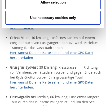
Allow selection
Billingehalvan, 29 km lang.
Auf der ersten Teilstrecke
geht es abwärts, später warten dann Steigungen hinauf
zum Berg, wo der Abschluss der Tour wiederum eher
Use necessary cookies only
flach ist.
Hier kannst Du eine Karte sehen und eine GPX-Datei
herunterladen.
Gröna Milen, 10 km lang.
Einfaches Fahren auf einem
Weg, der auch von Fussgängern benutzt wird. Perfektes
Training für das Vasa-Radrennen.
Hier kannst Du eine Karte sehen und eine GPX-Datei
herunterladen.
Grusgrus Sydväst, 39 km lang.
Kiesstrassen in Richtung
von Varnhem, bei Jättadalen vorbei und gegen Ende auch
bei Ryds Grottor vorbei. Eine grossartige Tour!
Hier kannst Du eine Karte sehen und eine GPX-Datei
herunterladen.
Grusvägrally bei Lerdala, 66 km lang.
Eine etwas längere
Tour durch das hübsche Vallegebiet und um den See