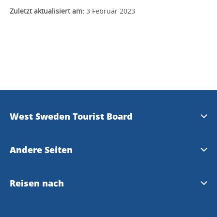
Zuletzt aktualisiert am:
3 Februar 2023
West Sweden Tourist Board
Presse
Andere Seiten
Travel Trade
Meet the Locals
Reisen nach
Bilddatenbank
Gothenburg
Reisen nach Westschweden und Göteborg