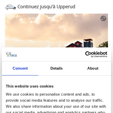
Continuez jusqu'à Upperud
Consent
Details
About
This website uses cookies
We use cookies to personalise content and ads, to
provide social media features and to analyse our traffic.
We also share information about your use of our site with
À 30 minutes au sud de Not Quite se trouve votre lieu
our social media, advertising and analytics partners who