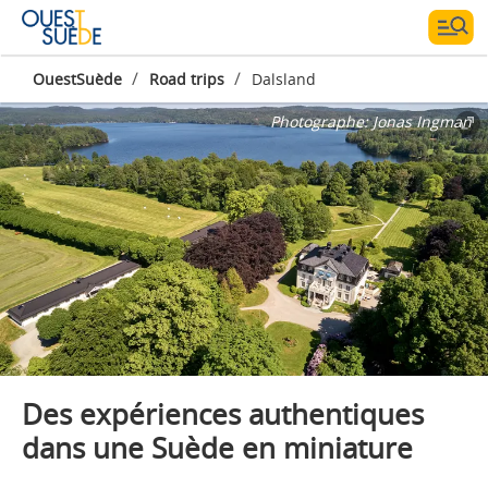
/
/
OuestSuède
Road trips
Dalsland
Photographe:
Jonas Ingman
Des expériences authentiques
dans une Suède en miniature