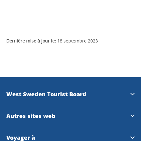
Dernière mise à jour le:
18 septembre 2023
West Sweden Tourist Board
Information de presse
Autres sites web
Travel Trade
Visit Swedeen
Voyager à