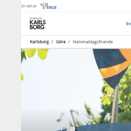
En del av
E
/
/
Karlsborg
Göra
Nationaldagsfirande