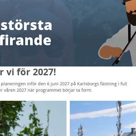
 största
firande
 vi för 2027!
 planeringen inför den 6 juni 2027 på Karlsborgs fästning i full
r våren 2027 när programmet börjar ta form.