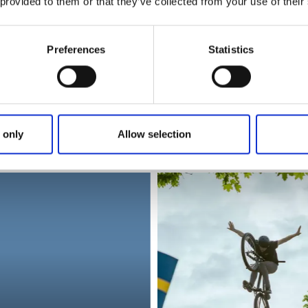
 provided to them or that they’ve collected from your use of their
Preferences
Statistics
Karta över omr
 only
Allow selection