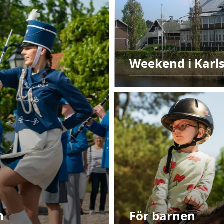
Weekend i Karl
n
För barnen