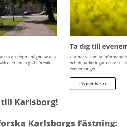
Ta dig till even
tt ta ett dopp i någon av alla
Här har vi samlat informationen
ik eller spela golf i Brevik.
och bilparkeringar och det lill
evenemanget.
Läs mer här >>
ill Karlsborg!
forska Karlsborgs Fästning: