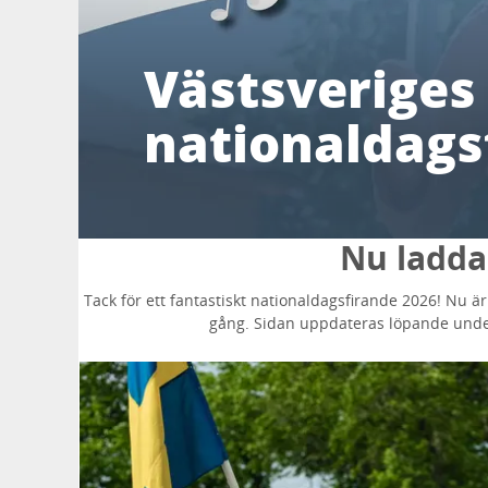
Västsveriges
nationaldags
Nu laddar
Tack för ett fantastiskt nationaldagsfirande 2026! Nu är
gång. Sidan uppdateras löpande unde