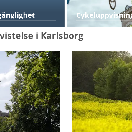
lgänglighet
Cykeluppvisnin
vistelse i Karlsborg