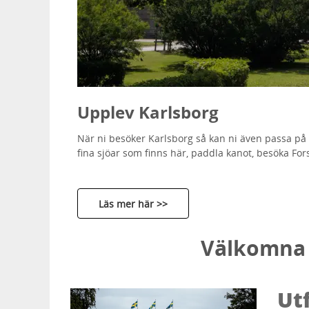
Upplev Karlsborg
När ni besöker Karlsborg så kan ni även passa på a
fina sjöar som finns här, paddla kanot, besöka Forsv
Läs mer här >>
Välkomna t
Ut