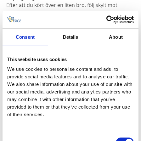
Efter att du kört över en liten bro, följ skylt mot
"Infocenter".
Om du kommer från norr med bil:
Consent
Details
About
Följ väg 49 och kör över kanalbron. Efter bron ser du
Turistbyrån på din högra sida. Kör förbi den och
sväng in höger enligt skyltning
This website uses cookies
Från Göteborg:
We use cookies to personalise content and ads, to
provide social media features and to analyse our traffic.
E20 till Skara (via Lerum, Alingsås, Vårgårda och Vara).
We also share information about your use of our site with
Från Skara, ta väg 49 till Karlsborg (via Skövde och
our social media, advertising and analytics partners who
Tibro).
may combine it with other information that you’ve
provided to them or that they’ve collected from your use
Väl framme i Karlsborg, kör rakt fram i den första
of their services.
rondellen.
Consent
Ca 200 km