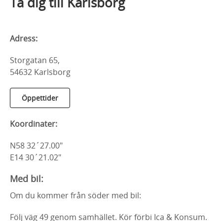
Ta dig till Karlsborg
Adress:
Storgatan 65,
54632 Karlsborg
Öppettider
Koordinater:
N58 32´27.00"
E14 30´21.02"
Med bil:
Om du kommer från söder med bil:
Följ väg 49 genom samhället. Kör förbi Ica & Konsum.