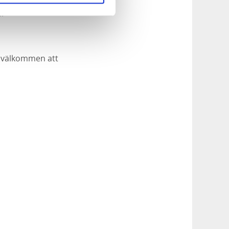
om helst återkalla
.
d välkommen att