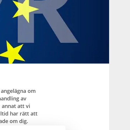
är angelägna om
handling av
 annat att vi
id har rätt att
rade om dig.