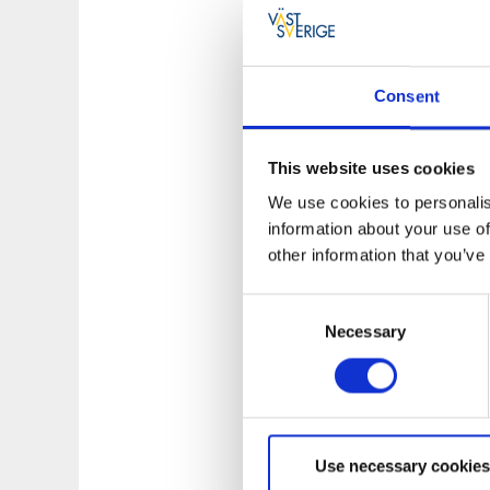
GDPR (eller datask
(personuppgiftslage
www.vastsverige.co
www.datainspektio
Consent
Vilka uppgifter hant
This website uses cookies
Karlsborgs Turism 
We use cookies to personalis
eller tar kontakt m
information about your use of
other information that you’ve
Dina rättigheter.
Consent
Du har rätt att beg
Necessary
Selection
ske personligen på v
att vi lämnar ut inf
Om dina uppgifter är
kan inte radera din
lagstadgat krav på 
Use necessary cookies