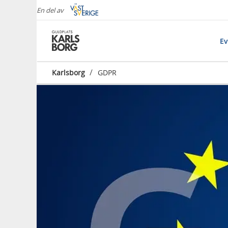
En del av
E
/
Karlsborg
GDPR