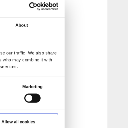
rsätter PuL
 webbplats
About
lir kund hos oss
se our traffic. We also share
ers who may combine it with
 services.
dig. Din begäran ska
Marketing
åste vara säkra på
t få dem rättade. Vi
igger ett
andra legitima skäl
Allow all cookies