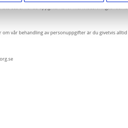
erna måste sparas till exempel obetalda skulder. Du kan när s
att låta oss använda uppgifterna för marknadsföringsändamål
r om vår behandling av personuppgifter är du givetvis allti
borg.se