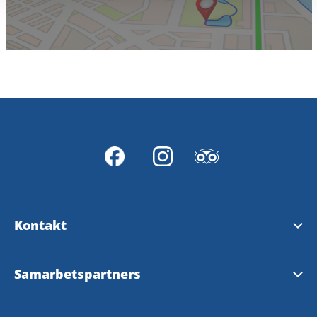
Kontakt
Kontakta oss
Samarbetspartners
Hitta hit