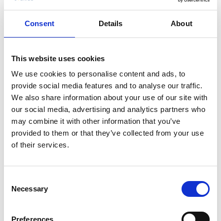
kulturhistoria och inte att förglömma magiska
naturupplevelser vid Vargaviddernas myrar.I Tiveden
Consent
Details
About
tar du dig runt med snöskor, paddlandes i kanot, på
hästryggen eller med buss, men för det mesta
vandrar du.
This website uses cookies
Aktiver för såväl konferens som privata
We use cookies to personalise content and ads, to
provide social media features and to analyse our traffic.
grupper
We also share information about your use of our site with
Aktiviteterna passar utmärkt för företag,
our social media, advertising and analytics partners who
konferensgrupper och skolklasser men också för
may combine it with other information that you’ve
privata grupper. Boka in Tivedens guider när ni har
provided to them or that they’ve collected from your use
konferens, kick off, skolresa, möhippa/svensexa eller
of their services.
vid något annat tillfälle. Varför inte ha barnkalas med
luppsafari? Under sommaren finns dagliga guideturer
i Tivedens nationalpark att tillgå med start vid
Consent
Necessary
huvudentrén. Det blir en vandringstur på drygt 2 km
Selection
till den gamla offerplatsen ”Stenkälla”. Under
vandringen berättar guiden om nationalparken,
Preferences