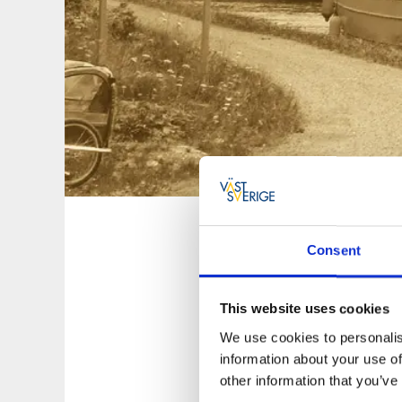
Historie
Consent
06 apr., 2016
Göta kanal, som s
This website uses cookies
och har 58 sluss
We use cookies to personalis
byggnadsprojekt
information about your use of
Hela 87 kilometer
other information that you’ve