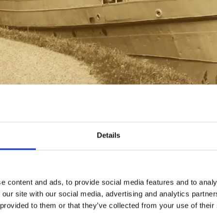
n om GÖTA KANAL
Details
träcker sig från Sjötorp i väst till Mem i öst, är 190
ar. Kanalen utgör ett av Sveriges genom tiderna stör
e content and ads, to provide social media features and to analy
 och löper fram genom landskapet mellan Vänern oc
 our site with our social media, advertising and analytics partn
 av den är handgrävd och tog 22 år att färdigställa.
 provided to them or that they’ve collected from your use of their