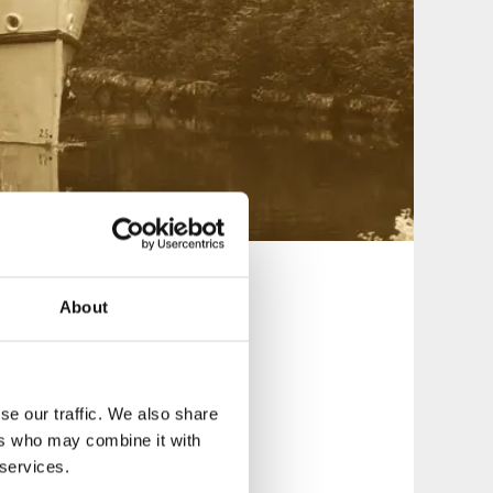
About
 kilometer lång
sta
se our traffic. We also share
h Östersjön.
ers who may combine it with
 services.