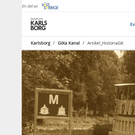
En del av
E
/
/
Karlsborg
Göta Kanal
Artikel_HistoriaGK