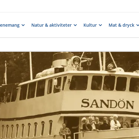
venemang
Natur & aktiviteter
Kultur
Mat & dryck