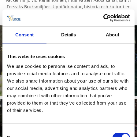
vacker miljö vid Kanalholmen, intill Vättern/Göta kanal, samt i
Forsviks Bruksmiljöer. Upptäck natur, historia och kultur i en
inspirerande miljö.
Consent
Details
About
This website uses cookies
We use cookies to personalise content and ads, to
Kanalholmen Runt
provide social media features and to analyse our traffic.
Upptäck historiska platser på Kanalholmen!
We also share information about your use of our site with
our social media, advertising and analytics partners who
Läs mer
may combine it with other information that you’ve
provided to them or that they’ve collected from your use
of their services.
Consent