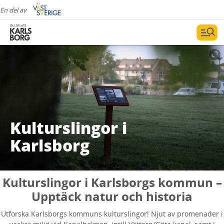
En del av
Kulturslingor i
Karlsborg
Kulturslingor i Karlsborgs kommun –
Upptäck natur och historia
Utforska Karlsborgs kommuns kulturslingor! Njut av promenader i