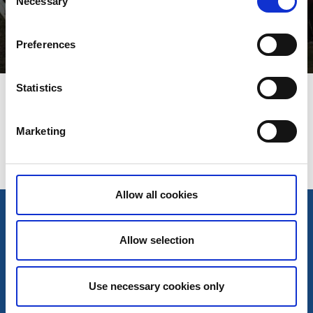
Necessary
Selection
Forsviks kulturslingor
Preferences
Intressanta, historiska, platser i Forsviks bruksmiljö
Statistics
Senast uppdaterad:
8 oktober 2024
Marketing
Allow all cookies
Allow selection
Use necessary cookies only