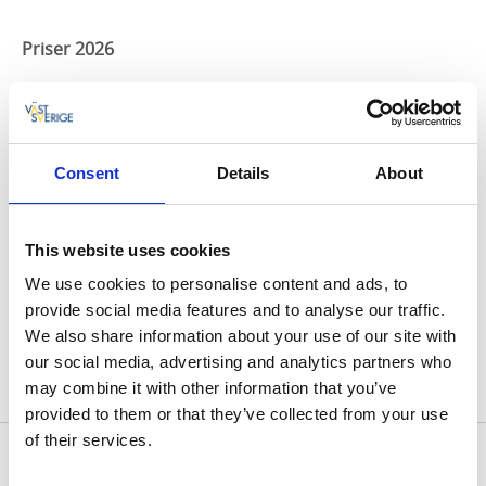
Priser 2026
Barn 7-12år 120 kr
Vuxen 13år < 160 kr
Consent
Details
About
Pensionär 150 kr
Gruppris 2700 kr upp till 20 personer,
This website uses cookies
därefter +140 kr/person
We use cookies to personalise content and ads, to
provide social media features and to analyse our traffic.
Gruppris (1-10 pers) 1550 kr upp till 10 personer,
We also share information about your use of our site with
därefter +160 kr/person
our social media, advertising and analytics partners who
Skolklass 2300
kr upp till 30 personer.
may combine it with other information that you’ve
provided to them or that they’ve collected from your use
of their services.
Kombibiljetter med Fästningsmuseet