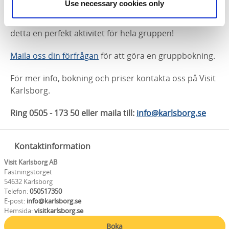
Use necessary cookies only
en gruppbokning. Är ni ett gäng vänner, familj eller
kollegor som har kalas, fest eller konferens? Då är
detta en perfekt aktivitet för hela gruppen!
Maila oss din förfrågan
för att göra en gruppbokning.
För mer info, bokning och priser kontakta oss på Visit
Karlsborg.
Ring 0505 - 173 50 eller maila till:
info@karlsborg.se
Kontaktinformation
Visit Karlsborg AB
Fästningstorget
54632 Karlsborg
Telefon:
050517350
E-post:
info@karlsborg.se
Hemsida:
visitkarlsborg.se
Boka