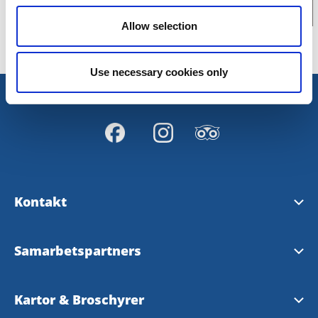
Allow selection
Use necessary cookies only
Kontakt
Kontakta oss
Samarbetspartners
Hitta hit
AB Göta Kanalbolag
Kartor & Broschyrer