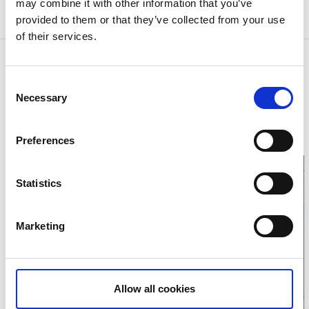
med bil. Hur du tar dig upp är inte viktigt, det viktiga
may combine it with other information that you’ve
är att du tar dig upp!
provided to them or that they’ve collected from your use
of their services.
Kontaktinformation
Visit Karlsborg
Consent
Storgatan 65
Necessary
Selection
54632 Karlsborg
Telefon:
050517350
E-post:
info@karlsborg.se
Preferences
Hemsida:
visitkarlsborg.se
Statistics
Marketing
Klicka för att visa
karta
Allow all cookies