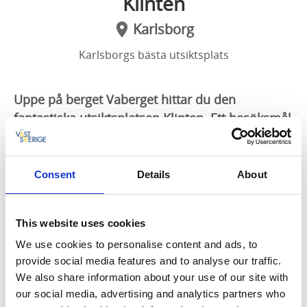
Klinten
Karlsborg
Karlsborgs bästa utsiktsplats
Uppe på berget Vaberget hittar du den
fantastiska utsiktsplatsen Klinten. Ett besöksmål
som du inte får missa när du besöker Karlsborg.
Njut av den spektakulära utsikten över Karlsborg
Consent
Details
About
samtidigt som du avnjuter en god lunch som du
grillat själv vid grillplatsen som finns tillgänglig.
This website uses cookies
Perfekt utgågnsläge för vandring
We use cookies to personalise content and ads, to
Vill du vandra på Vaberget? Då är Klinten ett perfekt
provide social media features and to analyse our traffic.
utgångsläge eller en bra pausplats för din vandring.
We also share information about your use of our site with
Det går även alldeles utmärkt att ta sig upp på Klinten
our social media, advertising and analytics partners who