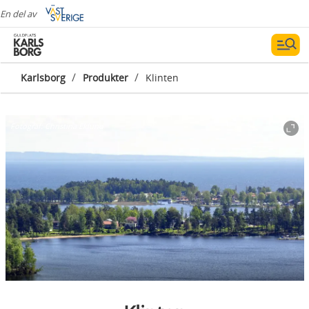
En del av
/
/
Karlsborg
Produkter
Klinten
Fotograf:
Christina Eklund