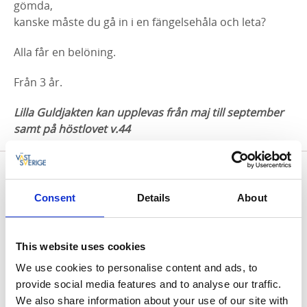
gömda,
kanske måste du gå in i en fängelsehåla och leta?
Alla får en belöning.
Från 3 år.
Lilla Guldjakten kan upplevas från maj till september
samt på höstlovet v.44
Pris:
95 SEK
Consent
Details
About
FÖRBOKA ER KARTA HÄR
This website uses cookies
Vänligen kontrollera öppettiderna hos våra
We use cookies to personalise content and ads, to
utlämningsställen innan du beställer,
provide social media features and to analyse our traffic.
så att du säkert får tag på din förbeställda karta.
We also share information about your use of our site with