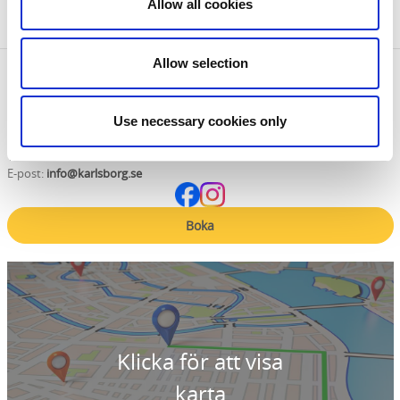
Allow all cookies
E-post: info@karlsborg.se
Allow selection
Kontaktinformation
Visit Karlsborg AB
Use necessary cookies only
Storgatan 65
54632 Karlsborg
Telefon:
050517350
E-post:
info@karlsborg.se
Boka
Klicka för att visa
karta