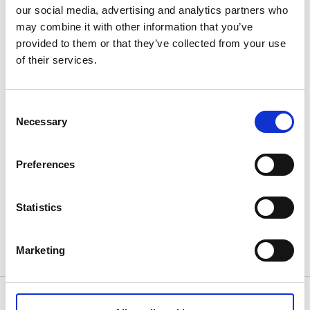
our social media, advertising and analytics partners who
Eller köp karta här:
may combine it with other information that you’ve
provided to them or that they’ve collected from your use
Visit Karlsborg
of their services.
Infocenter (Storgatan 65) & Biljettkassa (Ankarvägen
1)
Consent
ÖPPETTIDER
Necessary
Selection
OKQ8 (Norra Vägen 1)
Preferences
ÖPPETTIDER
Art Design Paviljong Galleri & Konstgalleri
Statistics
(Ankarvägen 1)
ÖPPETTIDER
Marketing
För mer info:
Tel: 0505-173 50