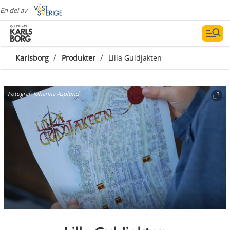
En del av
/
/
Karlsborg
Produkter
Lilla Guldjakten
Fotograf:
Johanna Asplund