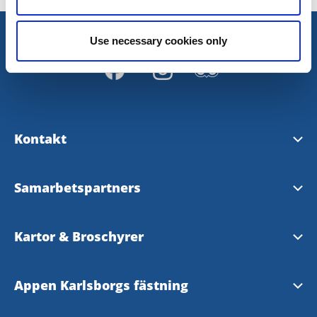
Use necessary cookies only
Kontakt
Kontakta oss
Samarbetspartners
Hitta hit
AB Göta Kanalbolag
Kartor & Broschyrer
Mejla oss här
Statens fastighetsverk
Upptäck Karlsborg Broschyr 2026
Appen Karlsborgs fästning
Företagsportal
Karlsborgs kommun
Karta över Karlsborg