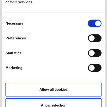
För mer information och bokning, ring Ronald: 070
of their services.
50 999 41
Consent
Kontaktinformation
Necessary
Selection
Telefon:
+4670 50 999 41
Preferences
Statistics
Klicka för att visa
karta
Marketing
Allow all cookies
Allow selection