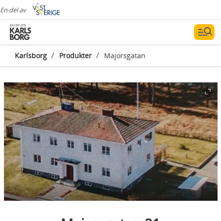
En del av
/
/
Karlsborg
Produkter
Majorsgatan