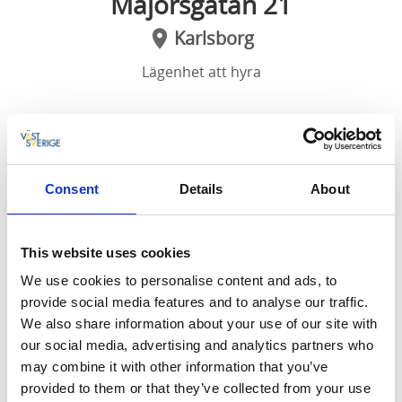
Majorsgatan 21
Karlsborg
Lägenhet att hyra
Liten lägenhet ca 30 m2, Majorsgatan 21
¤ 2 rum med köksdel, badrum och bastu
Consent
Details
About
¤ Sovplatser för 4 vuxna
¤ Egen ingång
This website uses cookies
We use cookies to personalise content and ads, to
¤ Uteplats i trädgården
provide social media features and to analyse our traffic.
We also share information about your use of our site with
¤ Nära till bad i Bottensjön
our social media, advertising and analytics partners who
¤ Wi-Fi ingår
may combine it with other information that you’ve
provided to them or that they’ve collected from your use