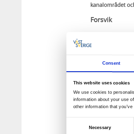
kanalområdet och 
Forsvik
I Forsvik finns Göt
man uppleva hur bå
på 3,5 meter till sj
österut.
Consent
Forsvik är ett gam
välbevarade byggna
This website uses cookies
och 1900-talet.
We use cookies to personalis
På Forsviks Varv h
information about your use of
Hjulångaren är nu f
other information that you’ve
Allmänna öpp
Consent
Necessary
Selection