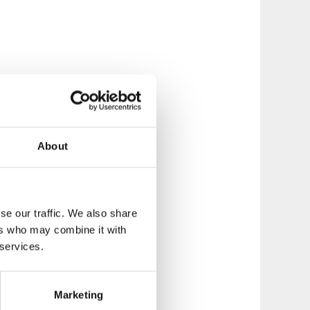
gda 1813. Här kan
s med en fallhöjd
er på sin resa
About
 museum med
et såg ut på 1800-
se our traffic. We also share
nk på Vättern 1856.
ers who may combine it with
 services.
Marketing