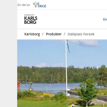
En del av
E
/
/
Karlsborg
Produkter
Ställplats Forsvik