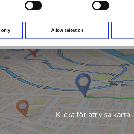
att stå på ställplatsen året runt.
cehuset med wc, dusch, tvättstuga och färskvatten har man u
 only
Allow selection
Klicka för att visa karta