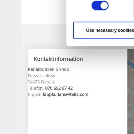
Det finns möjlighet 
Tillgång till servi
september.
Use necessary cookies
Kontaktinformation
Kanalbutiken 5 knop
Forsviks sluss
54673 Forsvik
Telefon:
070 692 67 42
E-post:
lappkullans@telia.com