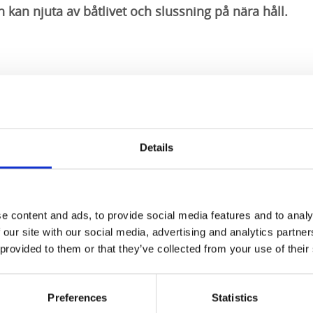
kan njuta av båtlivet och slussning på nära håll.
a kanals äldsta sluss med Sveriges äldsta järnbro, båda invi
tarna slussas upp från Vättern i kanalens högsta enkelslus
ön Viken på sin färd västerut. Likväl kan man se dem slussa n
Details
malt brukssamhälle, här finns Forsviks Bruk, ett regionalt
der och utställningar som visar hur verksamheten vid bruk
e content and ads, to provide social media features and to analy
ar man byggt en kopia av Hjulångaren Eric Nordevall som sjö
 our site with our social media, advertising and analytics partn
ärdig och ligger i Göta Kanal i Karlsborg.
 provided to them or that they’ve collected from your use of their
ettider
Preferences
Statistics