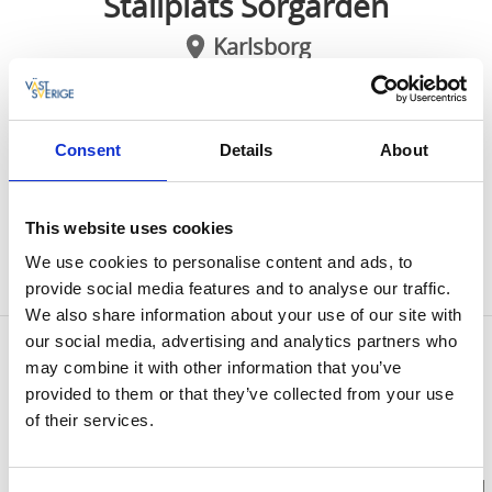
Ställplats Sörgården
Karlsborg
Ställplatser i naturskön miljö!
Consent
Details
About
Ställplatser inkl. el för 100kr / natt
Endast 4 platser, så först till kvarn gäller. Vi erbjuder
en enkel och smidig lösning ca 3 km från Karlsborg. Vi
This website uses cookies
har 3 st ställplatser som ligger i västerläge med fin
We use cookies to personalise content and ads, to
solnedgång.
provide social media features and to analyse our traffic.
We also share information about your use of our site with
our social media, advertising and analytics partners who
Kontaktinformation
may combine it with other information that you’ve
Filip Samuelsson
provided to them or that they’ve collected from your use
Svanvik Sörgården 1
of their services.
546 95 Karlsborg
Telefon:
070 419 83 96
Hemsida:
Till hemsida