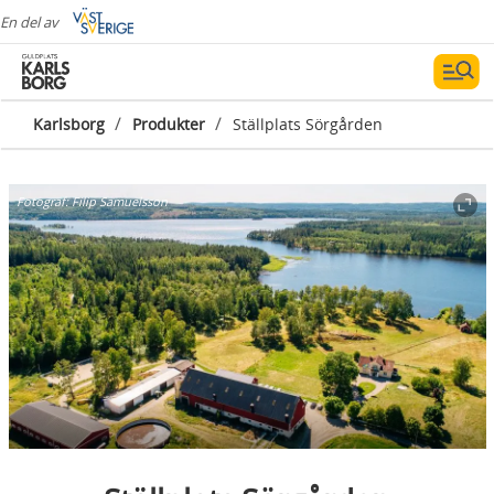
En del av
/
/
Karlsborg
Produkter
Ställplats Sörgården
Fotograf:
Filip Samuelsson