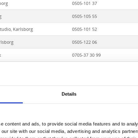
borg
0505-101 37
g
0505-105 55
tudio, Karlsborg
0505-101 52
rlsborg
0505-122 06
k
0705-37 30 99
, Forsvik
0706-22 03 40
el Ugglan
0505-101 54
or
0505-441 44
Details
rhandel AB, Karlsborg
0505-102 18
e content and ads, to provide social media features and to analy
lsborg
0771-61 26 12
 our site with our social media, advertising and analytics partn