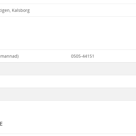
tigen, Kalsborg
Bemannad)
0505-44151
E