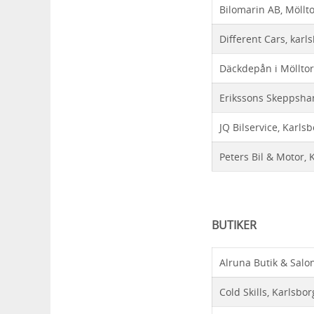
Bilomarin AB, Möllt
Different Cars, karl
Däckdepån i Möllto
Erikssons Skeppshan
JQ Bilservice, Karls
Peters Bil & Motor, 
BUTIKER
Alruna Butik & Salo
Cold Skills, Karlsbor