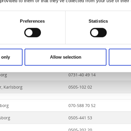
 provided to them or that they’ve collected from your use of their
ör män AB, Karlsborg
0505-130 14
ndarbete, Karlsborg
0505-105 16
Preferences
Statistics
ädgård, Mölltorp
0505-300 75
ramik, Karlsborg
0505-448 50
borg
0705-20 12 92
 only
Allow selection
B, Karlsborg
0505-106 38
borg
0731-40 49 14
, Karlsborg
0505-102 02
sborg
070-588 70 52
sborg
0505-441 53
0505-202 20