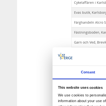
Cykelaffären i Karls
Evas butik, Karlsbor
Färghandeln Alcro S
Fästningsboden, Ka
Garn och Ved, Brevi
Kanalbutiken 5 knop
Karlsborgs bokhand
Karlsborgs byggvar
Consent
Kjällströms Blomste
This website uses cookies
We use cookies to personalis
Kronans apotek, Kar
information about your use of