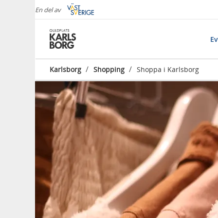
En del av
E
/
/
Karlsborg
Shopping
Shoppa i Karlsborg