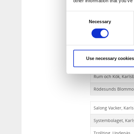
other information that you’ve
Landelius, Kläder f
Mias Kläder och ha
Consent
Necessary
Selection
Mölltorps Handelstr
Nymans Café och Ke
OD Data & TV, Karls
Use necessary cookies
Pers Ram och Glas A
Rum och Kök, Karls
Rödesunds Blommor
Salong Vacker, Karl
Systembolaget, Karl
Trollting, Undenäs