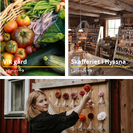
Vik gård
Skafferiet i Hyssna
Läs mer
Läs mer