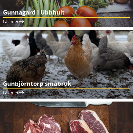
Gunnagård i Ubbhult
Läs mer
Gunbjörntorp småbruk
Läs mer