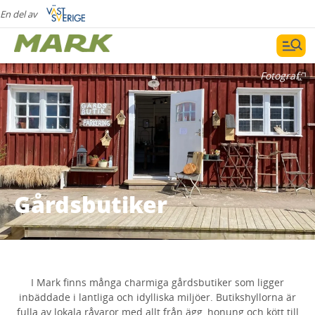
En del av
Fotograf:
Gårdsbutiker
I Mark finns många charmiga gårdsbutiker som ligger
inbäddade i lantliga och idylliska miljöer. Butikshyllorna är
fulla av lokala råvaror med allt från ägg, honung och kött till