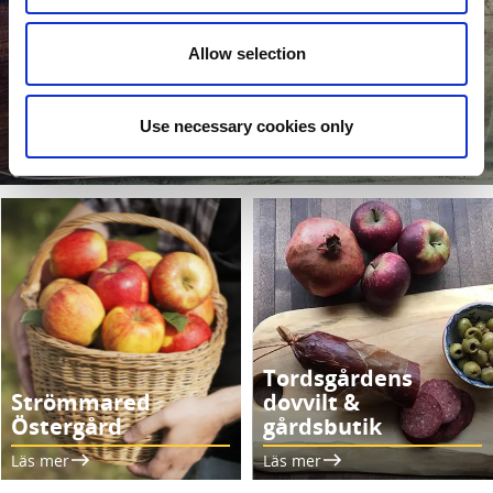
Allow selection
Brohage kött
Use necessary cookies only
Läs mer
Tordsgårdens
Strömmared
dovvilt &
Östergård
gårdsbutik
Läs mer
Läs mer