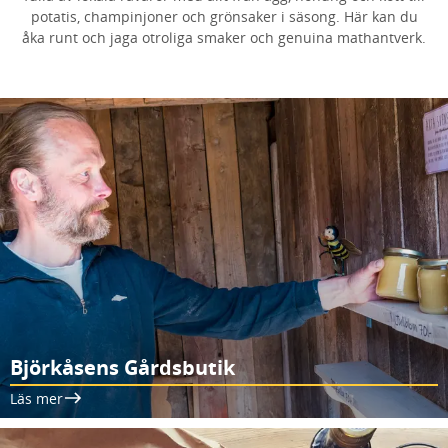
potatis, champinjoner och grönsaker i säsong. Här kan du
åka runt och jaga otroliga smaker och genuina mathantverk.
Björkåsens Gårdsbutik
Läs mer