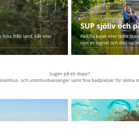
SUP sjöliv och 
fiska från land, båt eller
Paddla kajak eller testa St
njut av lugnet och den vack
Sugen på ett dopp?
 inomhus- och utomhusbassänger samt fina badplatser för sköna st