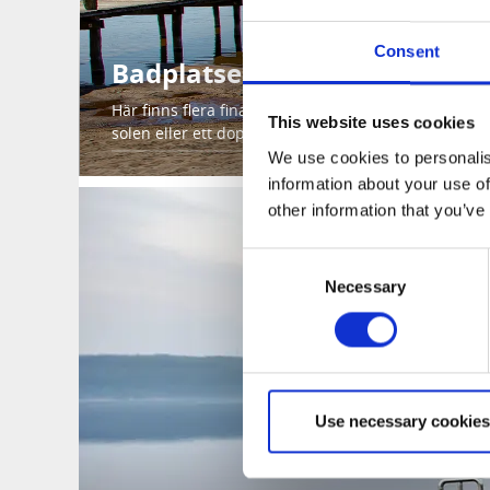
Consent
Badplatser
Här finns flera fina badplatser, perfekta för både a
This website uses cookies
solen eller ett dopp i våra friska sjöar.
We use cookies to personalis
information about your use of
other information that you’ve
Consent
Necessary
Selection
Use necessary cookies