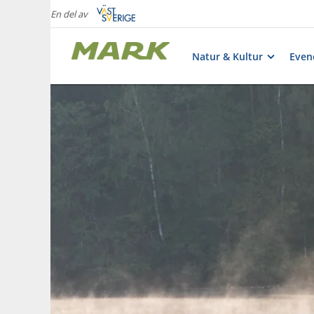
En del av
Natur & Kultur
Eve