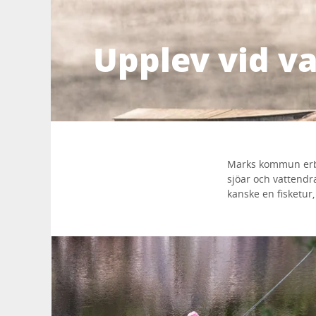
Upplev vid v
Marks kommun erbju
sjöar och vattendr
kanske en fisketur,