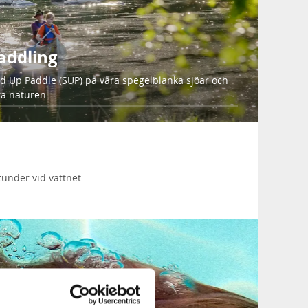
paddling
and Up Paddle (SUP) på våra spegelblanka sjöar och
ra naturen.
under vid vattnet.