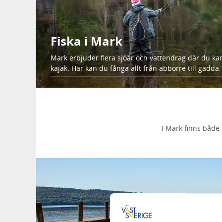
Fiska i Mark
Mark erbjuder flera sjöar och vattendrag där du kan 
kajak. Här kan du fånga allt från abborre till gädda.
I Mark finns både