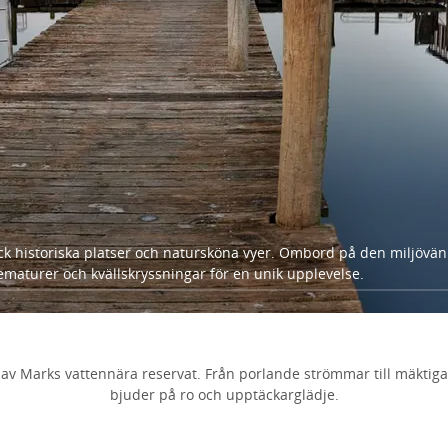
ck historiska platser och natursköna vyer. Ombord på den miljövänl
maturer och kvällskryssningar för en unik upplevelse.
 av Marks vattennära reservat. Från porlande strömmar till mäktiga 
bjuder på ro och upptäckarglädje.