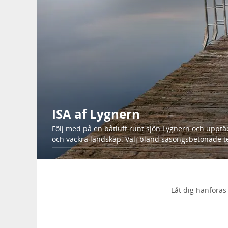
ISA af Lygnern
Följ med på en båtluff runt sjön Lygnern och upptä
och vackra landskap. Välj bland säsongsbetonade te
Låt dig hänföras