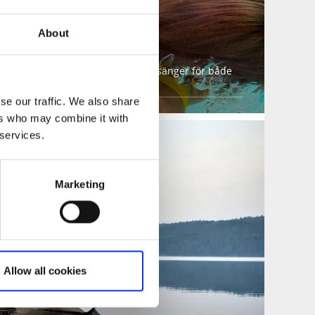
About
 Mark
trollerad miljö finns även simbassänger för både
se our traffic. We also share
ers who may combine it with
 services.
Marketing
Allow all cookies