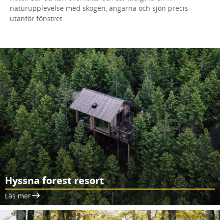
naturupplevelse med skogen, ängarna och sjön precis
utanför fönstret.
Hyssna forest resort
Läs mer