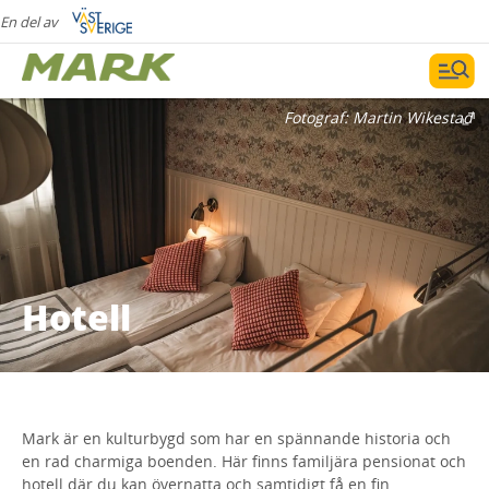
En del av
Fotograf:
Martin Wikestad
Hotell
Mark är en kulturbygd som har en spännande historia och
en rad charmiga boenden. Här finns familjära pensionat och
hotell där du kan övernatta och samtidigt få en fin