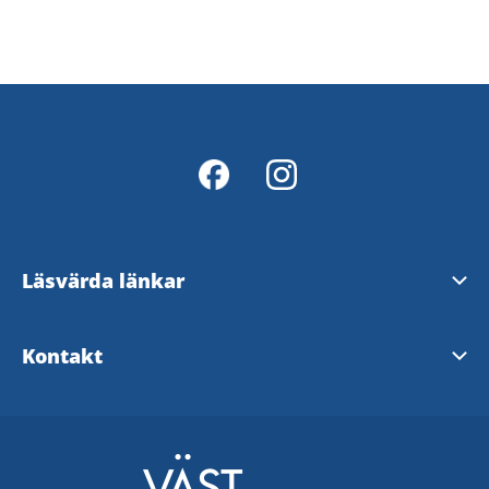
Läsvärda länkar
Digital Markbroschyr
Kontakt
Secondhandkartan Mark
Marks kommun
Sjuhärad
Boråsvägen 40