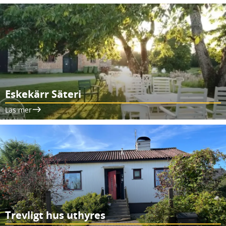
Eskekärr Säteri
Läs mer
Trevligt hus uthyres