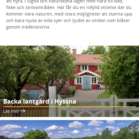
att hyra, i lugna och natursköna lägen med nära till bad,
fiske och strövområden. Här får du en rofylld vistelse där du
kommer nära naturen, med stora möjligheter att stanna upp
och bara njuta av vida vyer och ljudet av vinden som blåser
genom trädkronorna
Backa lantgård i Hyssna
Läs mer