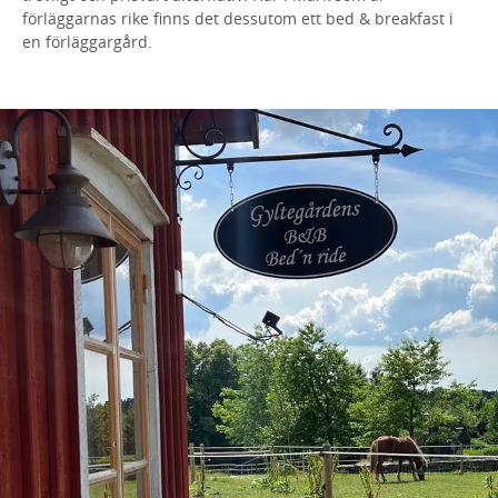
förläggarnas rike finns det dessutom ett bed & breakfast i
en förläggargård.