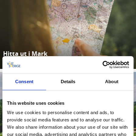
Hitta ut i Mark
Läs mer
Consent
Details
About
This website uses cookies
We use cookies to personalise content and ads, to
provide social media features and to analyse our traffic.
Golf, minigolf och discgolf
We also share information about your use of our site with
our social media, advertising and analytics partners who
Läs mer