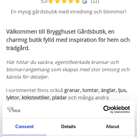
★
★
★
★
★
5,0
(11)
En mysig gårdsbutik med inredning och blommor!
Välkommen till Brygghuset Gårdsbutik, en
charmig butik fylld med inspiration för hem och
trädgård.
Här hittar du vackra, egentillverkade kransar och
blomarrangemang som skapas med stor omsorg och
känsla för detaljer.
I sortimentet finns också
granar, tomtar, änglar, ljus,
lyktor, kökstextilier, plädar
och många andra
noggrant utvalda inredningsdetaljer som hjälper dig
att skapa en
mysig och personlig atmosfär
året om.
En plats att besöka för dig som uppskattar hantverk,
Consent
Details
About
kreativitet och vackra ting i lantlig miljö.