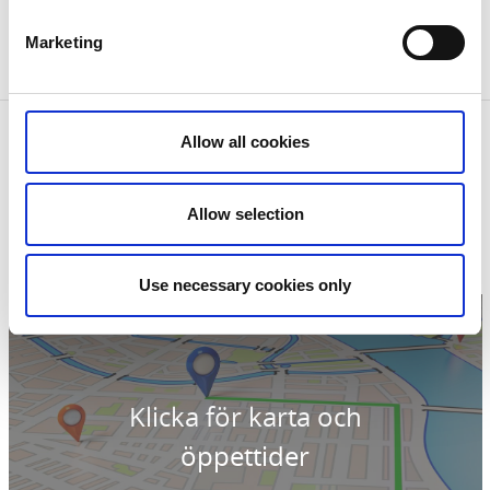
Marketing
Kontaktinformation
Allow all cookies
Brygghuset
Ginkalunda gård
511 56 Kinna
Allow selection
Telefon:
0702 30 37 05
E-post:
Skicka E-post
Use necessary cookies only
Klicka för karta och
öppettider