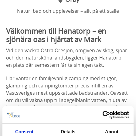
Natur, bad och upplevelser – allt på ett ställe
Välkommen till Hanatorp – en
sjönära oas i hjärtat av Mark
Vid den vackra Östra Öresjön, omgiven av skog, sjöar
och den natursköna landsbygden, ligger Hanatorp –
en plats där semestern får ta sin egen takt.
Här väntar en familjevänlig camping med stugor,
glamping och campingtomter precis intill en av
Västsveriges mest uppskattade badstränder. Oavsett
om du vill vakna upp till spegelblankt vatten, njuta av
lata dagar på stranden eller fylla semestern med
aktiviteter finns något för alla.
Ta en tur med kanot eller SUP på sjön, utmana
Consent
Details
About
familjen på minigolf eller ge dig ut för att upptäcka de