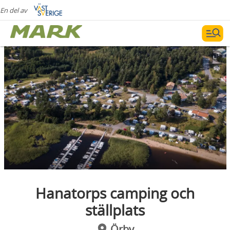
En del av
Hanatorps camping och
ställplats
Örby