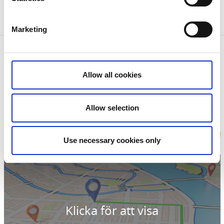
Marketing
Kontaktinformation
Hanatorps Camping
Allow all cookies
Öresjövägen 26
51131 Örby
Telefon:
0703 80 70 48
Hemsida:
hanatorp.se/
Allow selection
Boka
Use necessary cookies only
Klicka för att visa