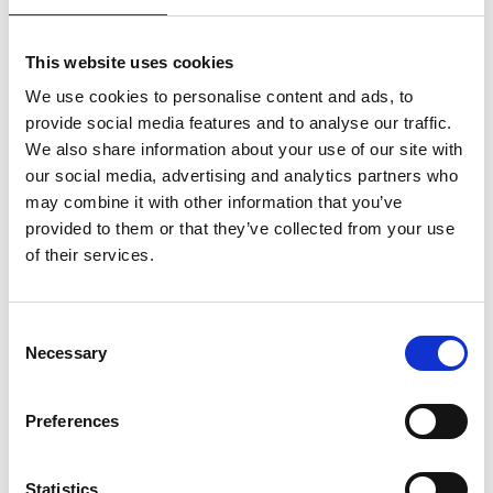
många vandrings- och cykelmöjligheterna i området.
Efter en dag fylld av upplevelser kan du slå dig ner i
This website uses cookies
restaurangen och njuta av god mat med utsikt över
We use cookies to personalise content and ads, to
vattnet.
provide social media features and to analyse our traffic.
Hanatorp är också en utmärkt utgångspunkt för att
We also share information about your use of our site with
upptäcka allt som Marks kommun har att erbjuda.
our social media, advertising and analytics partners who
Härifrån har du nära till områdets textila besöksmål,
may combine it with other information that you’ve
charmiga gårdsbutiker, naturreservat och besöksmål
provided to them or that they’ve collected from your use
som Kasthall och Rydals Museum – platser där den
of their services.
textila historien fortfarande lever vidare.
Oavsett om du söker en aktiv semester, en
Consent
Necessary
avkopplande weekend eller en plats där hela familjen
Selection
kan trivas väntar Hanatorp med natur, gemenskap
och upplevelser året om.
Preferences
Välkommen till Hanatorp – där sjöliv, natur och
semesterkänsla möts.
Statistics