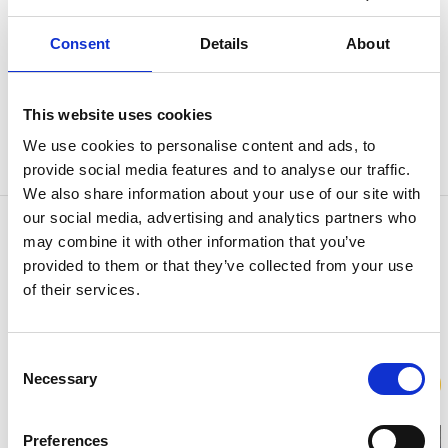
Cykla, njut av naturreservat, grusvägar, skogar, vackra
sjöar
Consent
Details
About
Hyssnaturen är en 38 km lång cykelled som tar dig
runt på vägarna omkring Kinna, Rydal och Hyssna.
This website uses cookies
Landskapet är vackert omväxlande med både öppna
We use cookies to personalise content and ads, to
slätter och djupa skogar.
provide social media features and to analyse our traffic.
We also share information about your use of our site with
our social media, advertising and analytics partners who
Kontaktinformation
may combine it with other information that you’ve
Kvarnen i Hyssna
provided to them or that they’ve collected from your use
Claes Johanssons väg 1
of their services.
511 68 Hyssna
Telefon:
0320-380 23
E-post:
boka@kvarnenihyssna.se
Hemsida:
Till hemsida
Consent
Necessary
Selection
Boka
Preferences