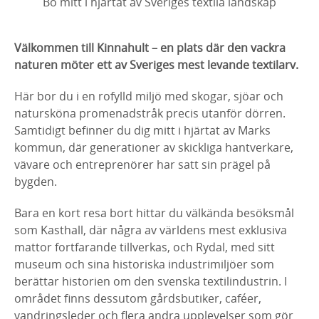
Bo mitt i hjärtat av Sveriges textila landskap
Välkommen till Kinnahult – en plats där den vackra
naturen möter ett av Sveriges mest levande textilarv.
Här bor du i en rofylld miljö med skogar, sjöar och
natursköna promenadstråk precis utanför dörren.
Samtidigt befinner du dig mitt i hjärtat av Marks
kommun, där generationer av skickliga hantverkare,
vävare och entreprenörer har satt sin prägel på
bygden.
Bara en kort resa bort hittar du välkända besöksmål
som Kasthall, där några av världens mest exklusiva
mattor fortfarande tillverkas, och Rydal, med sitt
museum och sina historiska industrimiljöer som
berättar historien om den svenska textilindustrin. I
området finns dessutom gårdsbutiker, caféer,
vandringsleder och flera andra upplevelser som gör