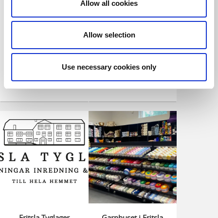
Allow all cookies
Hyssna, Seglora och
Fritsla
Vi kan allt om garn
En kulturhistorisk
Allow selection
cykeltur genom
Sjuhärads textilbygd
Use necessary cookies only
Fritsla Tyglager
Garnhuset i Fritsla