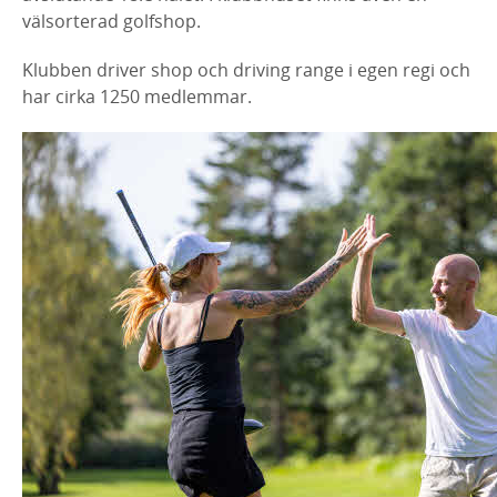
välsorterad golfshop.
Klubben driver shop och driving range i egen regi och
har cirka 1250 medlemmar.