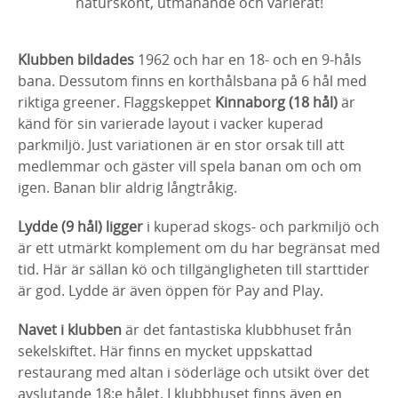
naturskönt, utmanande och varierat!
Klubben bildades
1962 och har en 18- och en 9-håls
bana. Dessutom finns en korthålsbana på 6 hål med
riktiga greener. Flaggskeppet
Kinnaborg (18 hål)
är
känd för sin varierade layout i vacker kuperad
parkmiljö. Just variationen är en stor orsak till att
medlemmar och gäster vill spela banan om och om
igen. Banan blir aldrig långtråkig.
Lydde (9 hål) ligger
i kuperad skogs- och parkmiljö och
är ett utmärkt komplement om du har begränsat med
tid. Här är sällan kö och tillgängligheten till starttider
är god. Lydde är även öppen för Pay and Play.
Navet i klubben
är det fantastiska klubbhuset från
sekelskiftet. Här finns en mycket uppskattad
restaurang med altan i söderläge och utsikt över det
avslutande 18:e hålet. I klubbhuset finns även en