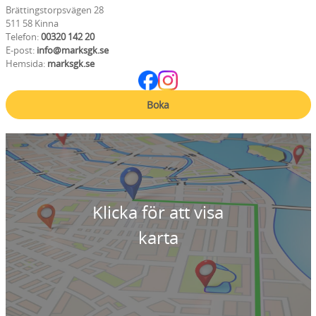
Brättingstorpsvägen 28
511 58 Kinna
Telefon:
00320 142 20
E-post:
info@marksgk.se
Hemsida:
marksgk.se
Boka
Klicka för att visa
karta