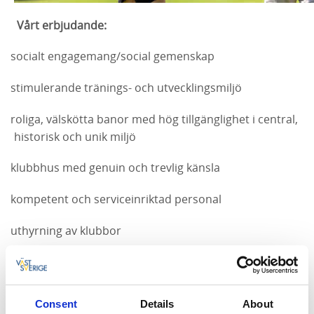
Vårt erbjudande:
socialt engagemang/social gemenskap
·
stimulerande tränings- och utvecklingsmiljö
·
roliga, välskötta banor med hög tillgänglighet i central,
·
historisk och unik miljö
klubbhus med genuin och trevlig känsla
·
kompetent och serviceinriktad personal
·
uthyrning av klubbor
·
shop med bra urval och konkurrenskraftiga priser
·
restaurang med bra mat och hög service
·
Consent
Details
About