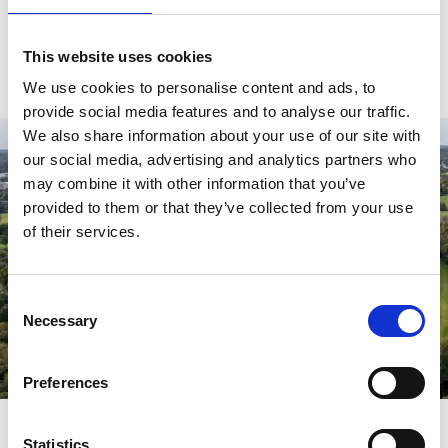
ställplatser för husbil/husvagn
·
This website uses cookies
golfpaket i samarbete med flera aktörer, bland annat
·
Lydde Gård och Två Skyttlar
We use cookies to personalise content and ads, to
provide social media features and to analyse our traffic.
We also share information about your use of our site with
our social media, advertising and analytics partners who
may combine it with other information that you’ve
provided to them or that they’ve collected from your use
of their services.
Consent
Necessary
Selection
Preferences
Hitta till klubben
Statistics