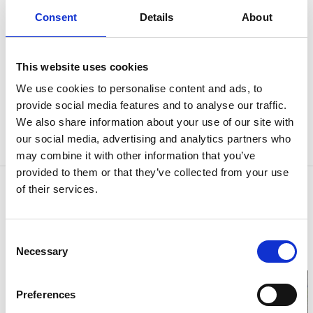
Ett himmelrike för tennisentusiaster
Consent
Details
About
Tygrikeshallen mellan Kinna och Skene har två
tennisbanor inomhus med plexipave. Utomhus
This website uses cookies
finns fyra grusbanor i naturskön miljö. Du som
We use cookies to personalise content and ads, to
vill testa på tennis för första gången eller redan
provide social media features and to analyse our traffic.
spelar tennis är välkommen till oss i Marks
We also share information about your use of our site with
our social media, advertising and analytics partners who
tennisklubb.
may combine it with other information that you’ve
provided to them or that they’ve collected from your use
Kontaktinformation
of their services.
Marks Tennisklubb
Rosenmalmsgatan 14
511 56 Kinna
Consent
E-post:
info@markstk.se
Necessary
Selection
Hemsida:
Till hemsida
Preferences