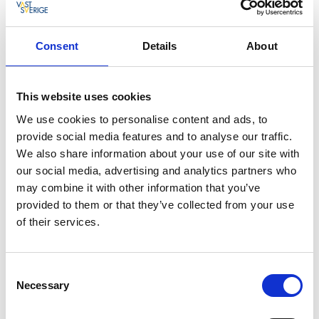
träningsentusiaster
.
🚴
Exempel på våra cykelupplevelser:
Consent
Details
About
✅
Gravel-äventyr på vackra grusvägar
This website uses cookies
✅
MTB-turer genom skogar och stigar
We use cookies to personalise content and ads, to
✅
Landsvägscykling i kuperad terräng
provide social media features and to analyse our traffic.
We also share information about your use of our site with
✅
Cykelkickoff för företag och grupper
our social media, advertising and analytics partners who
may combine it with other information that you’ve
✅
Flerdagars cykeläventyr
provided to them or that they’ve collected from your use
of their services.
✅
Packningsservice
🚲
Hyr en cykel och utforska på egen hand!
Consent
Necessary
Selection
Har du ingen egen cykel? Inga problem! Vi erbjuder
uthyrning av högkvalitativa gravel bikes , Mountinbike,