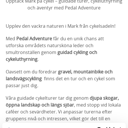
Upptäck Mark på cykel – guidade turer, cykeluthyrning
och äventyr med Pedal Adventure
Upplev den vackra naturen i Mark från cykelsadeln!
Med
Pedal Adventure
får du en unik chans att
utforska områdets natursköna leder och
smultronställen genom
guidad cykling och
cykeluthyrning
.
Oavsett om du föredrar
gravel, mountainbike och
landsvägscykling
finns det en tur och en cykel som
passar just dig.
Våra guidade cykelturer tar dig genom
djupa skogar,
öppna landskap och längs sjöar
, med stopp vid lokala
caféer och sevärdheter. Vi anpassar turerna efter
gruppens nivå och intressen, vilket gör det till en
perfekt aktivitet för
företag, kompisgäng eller