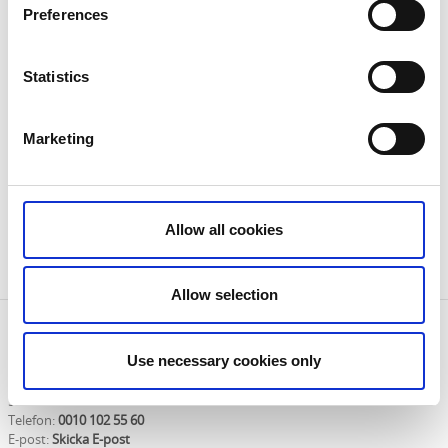
klassiska damcyklar och el-damcyklar
, så att du kan
Preferences
upptäcka Mark på egen hand eller delta i någon av
våra guidade turer.
Statistics
📍
Några av de leder och turer vi använder:
Marketing
Hyssnaturen
Förläggargårdsturen
Ekledsturen
Öresjönrunt
Allow all cookies
Lygnenrunt
Markrunt
Allow selection
Kontaktinformation
Use necessary cookies only
Pedal Adventure
Industrigatan 14A
511 62 Skene
Telefon:
0010 102 55 60
E-post:
Skicka E-post