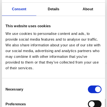
Kvalitét före kvantitet
Consent
Details
About
Ubbhult Padelcenter har en singelbana och en
dubbelbana. De satsar på kvaliteten före
This website uses cookies
kvantiteten och är de första och förmodligen
We use cookies to personalise content and ads, to
enda som har byggt singelbana med Mondo-
provide social media features and to analyse our traffic.
mattan i Mark. Här finns två banor i högsta
We also share information about your use of our site with
WPT-klass med nya supercourt mattan på både
our social media, advertising and analytics partners who
singel och dubbel.
may combine it with other information that you’ve
provided to them or that they’ve collected from your use
of their services.
Kontaktinformation
Ubbhults Padelcenter
Företagshuset, Ubbhult
Consent
438 95 Hällingsjö
Necessary
Selection
Telefon:
0301-43300
E-post:
info@dimoda.se
Preferences