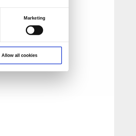
cykling växte
riären fick dock
Marketing
grundade han UFFES
t mesta.
mindre hjul, vilket
Allow all cookies