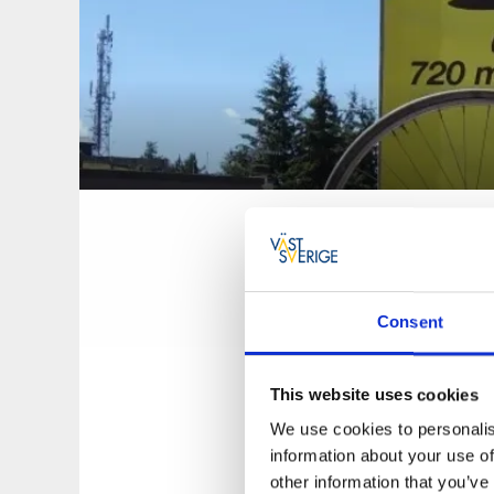
VERKSTAD : Vi utf
kvalitetscyklar o
Consent
Historien o
This website uses cookies
UFFES CYKEL starta
We use cookies to personalis
flyttade till Kinna 
information about your use of
other information that you’ve