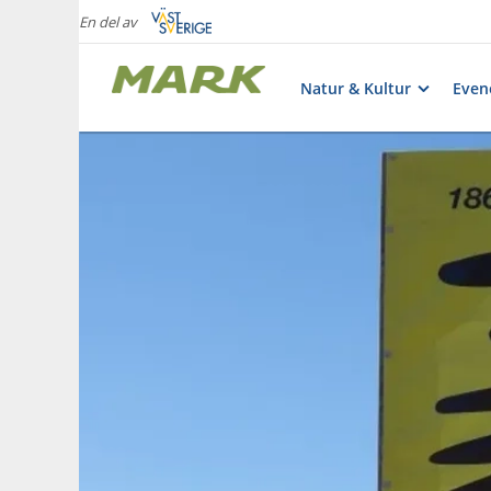
En del av
Natur & Kultur
Eve