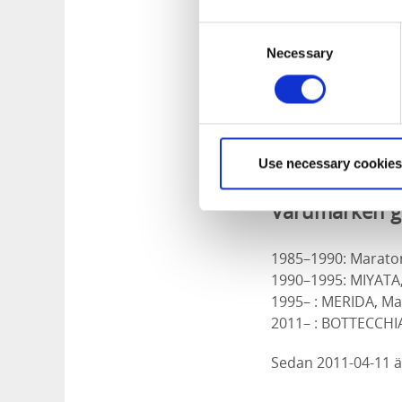
Allt började 1976 nä
snabbt och några å
Consent
ett abrupt slut efte
Necessary
Selection
Något år senare va
Cykel & Sport i Vis
I slutet av 80-tale
Use necessary cookies
blev starten på en 
Varumärken 
1985–1990: Marato
1990–1995: MIYATA,
1995– : MERIDA, Mar
2011– : BOTTECCHI
Sedan 2011-04-11 