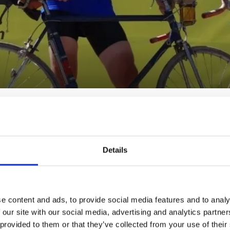
ör service och reparationer på cyklar BUTIK : Försäljn
ch tillbehör ifrån marknadsledande leverantörer :
Details
m Uffes Cykel
de i Viskafors 1985 under namnet
UFFES Cykel & Sport
. Nä
e content and ads, to provide social media features and to analy
1996 blev inriktningen 100 % cykel.
 our site with our social media, advertising and analytics partn
 provided to them or that they’ve collected from your use of their