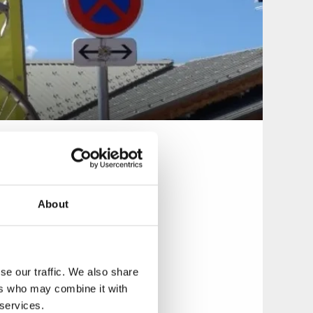
ing utav
About
r verksamheten
se our traffic. We also share
ers who may combine it with
 services.