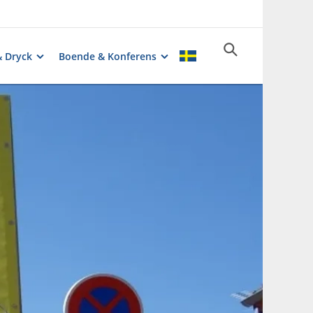
& Dryck
Boende & Konferens