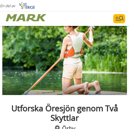
En del av
Utforska Öresjön genom Två
Skyttlar
Örby