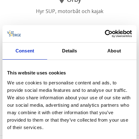
Hyr SUP, motorbåt och kajak
Njut av en dag på sjön med våra SUP:ar. En härlig och
avkopplande aktivitet att göra, som inte kräver några
förkunskaper. Men var beredd på att hamna i plurret
Consent
Details
About
en eller annan gång. När du hyr SUP via oss ingår
även flytväst.
This website uses cookies
Hyr vår båt över dagen eller varför inte över hela
helgen? Vår motorbåt har plats för 5 personer. När
We use cookies to personalise content and ads, to
du hyr båten ingår full tank samt ring att åka i efter
provide social media features and to analyse our traffic.
båten.
We also share information about your use of our site with
our social media, advertising and analytics partners who
Eller utforska Öresjön i våra moderna och stabila
may combine it with other information that you’ve
kajaker. Välj mellan att boka singel eller dubbelkajak.
provided to them or that they’ve collected from your use
När du bokar kajak hos oss ingår även flytväst.
of their services.