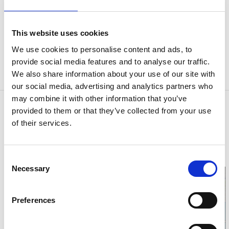
Välkommen till Villa Nysäter i Björketorp. Här
kan du bo i en gammal genuin miljö med
This website uses cookies
mycket societets känsla. Vi vill gärna skämma
We use cookies to personalise content and ads, to
bort våra gäster med sköna sängar från Royal
provide social media features and to analyse our traffic.
Eden tidsenliga möbler.
We also share information about your use of our site with
our social media, advertising and analytics partners who
may combine it with other information that you’ve
Kontaktinformation
provided to them or that they’ve collected from your use
Villa Nysäter
of their services.
519 94 Björketorp
Telefon:
00702 115 125
E-post:
info@villanysater.se
Consent
Hemsida:
Till hemsida
Necessary
Selection
Preferences
Klicka för att visa