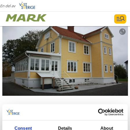
En del av
Villa Nysäter
Björketorp
Consent
Details
About