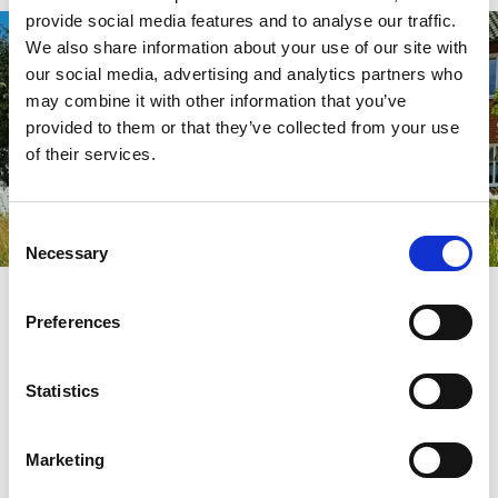
provide social media features and to analyse our traffic.
We also share information about your use of our site with
our social media, advertising and analytics partners who
may combine it with other information that you’ve
provided to them or that they’ve collected from your use
of their services.
Consent
Necessary
Selection
Statyn "Väverskan" i Kinna
Preferences
Statistics
Framför Kinna bibliotek står bronsstatyn "Väverskan",
skapad av konstnären Britt-Marie Jern och invigd 1982.
Statyn föreställer en kvinna med sin vävlott på axeln, på väg
Marketing
till förläggaren.
Omgiven av ängs- och hagmarksliknande
växtlighet, symboliserar hon de kvinnor som genom sitt