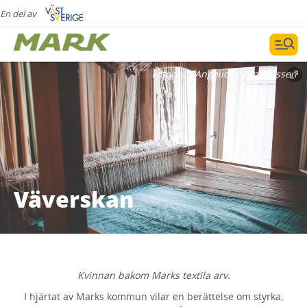
En del av
Fotograf:
Angelica Corneliussen
Väverskan
Kvinnan bakom Marks textila arv.
I hjärtat av Marks kommun vilar en berättelse om styrka,