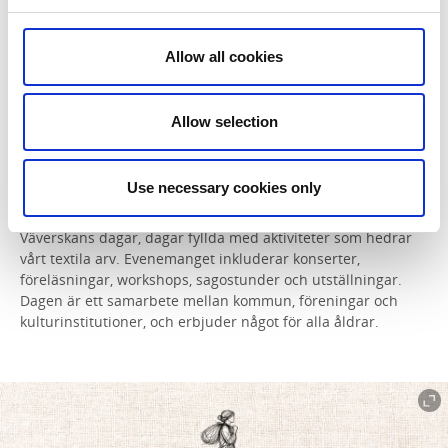
arbete bidrog till bygdens utveckling.
Det är viktigt att
notera att statyn inte föreställer "Mor Kerstin", som ofta
felaktigt påstås, utan representerar alla väverskor i Mark.
Allow all cookies
Allow selection
En hyllning till det textila arvet
Use necessary cookies only
Varje år i maj firar vi Väverskans dag som 2026 blev
Väverskans dagar, dagar fyllda med aktiviteter som hedrar
vårt textila arv.
Evenemanget inkluderar konserter,
föreläsningar, workshops, sagostunder och utställningar.
Dagen är ett samarbete mellan kommun, föreningar och
kulturinstitutioner, och erbjuder något för alla åldrar.