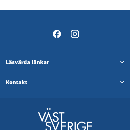
Läsvärda länkar
Digital Markbroschyr
Kontakt
Secondhandkartan Mark
Marks kommun
Sjuhärad
Boråsvägen 40
Marks kommun