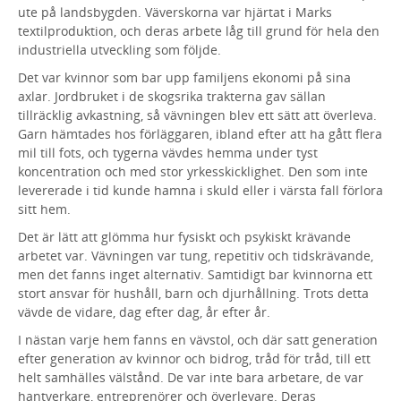
ute på landsbygden. Väverskorna var hjärtat i Marks
textilproduktion, och deras arbete låg till grund för hela den
industriella utveckling som följde.
Det var kvinnor som bar upp familjens ekonomi på sina
axlar. Jordbruket i de skogsrika trakterna gav sällan
tillräcklig avkastning, så vävningen blev ett sätt att överleva.
Garn hämtades hos förläggaren, ibland efter att ha gått flera
mil till fots, och tygerna vävdes hemma under tyst
koncentration och med stor yrkesskicklighet. Den som inte
levererade i tid kunde hamna i skuld eller i värsta fall förlora
sitt hem.
Det är lätt att glömma hur fysiskt och psykiskt krävande
arbetet var. Vävningen var tung, repetitiv och tidskrävande,
men det fanns inget alternativ. Samtidigt bar kvinnorna ett
stort ansvar för hushåll, barn och djurhållning. Trots detta
vävde de vidare, dag efter dag, år efter år.
I nästan varje hem fanns en vävstol, och där satt generation
efter generation av kvinnor och bidrog, tråd för tråd, till ett
helt samhälles välstånd. De var inte bara arbetare, de var
hantverkare, entreprenörer och överlevare. Deras