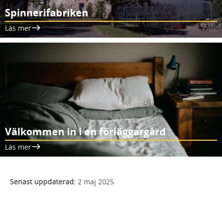
Spinnerifabriken
Läs mer
Välkommen in i en förläggargård
Läs mer
Senast uppdaterad:
2 maj 2025