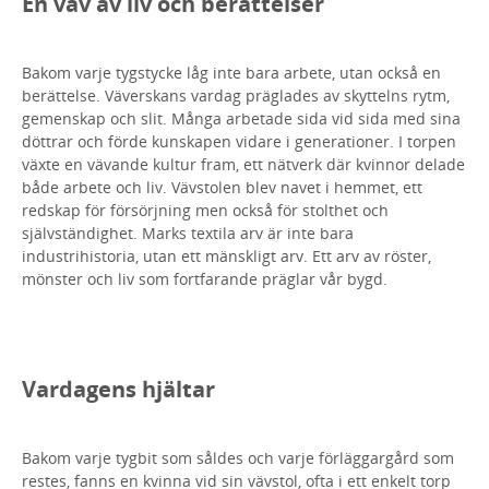
En väv av liv och berättelser
Bakom varje tygstycke låg inte bara arbete, utan också en
berättelse. Väverskans vardag präglades av skyttelns rytm,
gemenskap och slit. Många arbetade sida vid sida med sina
döttrar och förde kunskapen vidare i generationer. I torpen
växte en vävande kultur fram, ett nätverk där kvinnor delade
både arbete och liv. Vävstolen blev navet i hemmet, ett
redskap för försörjning men också för stolthet och
självständighet. Marks textila arv är inte bara
industrihistoria, utan ett mänskligt arv. Ett arv av röster,
mönster och liv som fortfarande präglar vår bygd.
Vardagens hjältar
Bakom varje tygbit som såldes och varje förläggargård som
restes, fanns en kvinna vid sin vävstol, ofta i ett enkelt torp