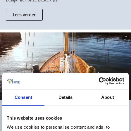
Lees verder
Consent
Details
About
Schaaldieravonturen in Bohuslän
This website uses cookies
Vang de lekkerste garnalen, mosselen, kreeften, … Vaar, vang
We use cookies to personalise content and ads, to
en proef: geef wat extra kruiding aan je leven. Voor wie van