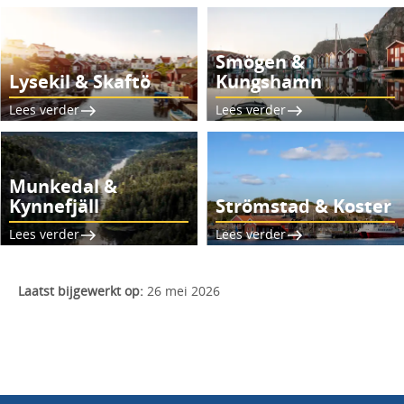
Smögen &
Lysekil & Skaftö
Kungshamn
Lees verder
Lees verder
Munkedal &
Kynnefjäll
Strömstad & Koster
Lees verder
Lees verder
Laatst bijgewerkt op:
26 mei 2026