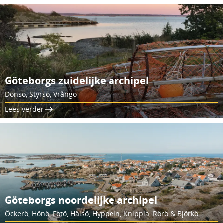
Göteborgs zuidelijke archipel
Donsö, Styrsö, Vrångö
Lees verder
Göteborgs noordelijke archipel
Öckerö, Hönö, Fotö, Hälsö, Hyppeln, Knippla, Rörö & Björkö