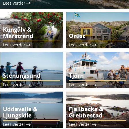
Lees verder
Kungälv &
Marstrand
Orust
Lees verder
Lees verder
Stenungsund
Tjörn
Lees verder
Lees verder
Uddevalla &
Fjällbacka &
Ljungskile
Grebbestad
Lees verder
Lees verder