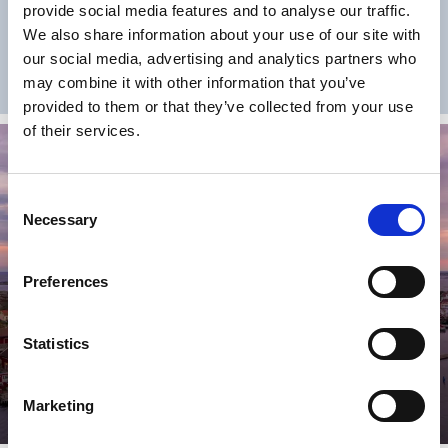
provide social media features and to analyse our traffic.
vis- en schaaldieren houdt, is Bohuslän een echt paradijs.
We also share information about your use of our site with
our social media, advertising and analytics partners who
Lees verder
may combine it with other information that you’ve
provided to them or that they’ve collected from your use
of their services.
Consent
Necessary
Selection
Preferences
Statistics
Eilanden en kustbewoners
Marketing
Lees verder