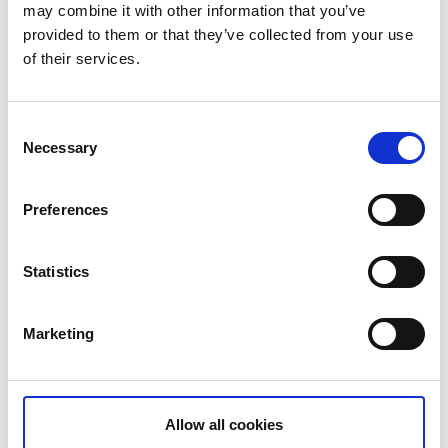
Klosterkullen/gamla Kongahälla, Sveriges första
may combine it with other information that you’ve
badort Gustafsberg, Blomsholm vid Strömstad,
provided to them or that they’ve collected from your use
Hällristningarna i Tanum, Sveriges enda kvarvarande
of their services.
Knottfabrik utanför Lysekil m fl platser. Datum och
bokning hittar du på hemsidan och i
evenemangskalendern.
Consent
Necessary
Selection
Preferences
Statistics
Marketing
Fotograf:
Anders Jonsson
Kontakta en guide >>
Allow all cookies