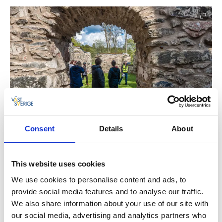
Fotograf:
Anders Jonsson
Consent
Details
About
Guidade turer och stadspromenader
Guiderna erbjuder fasta turer bland annat
This website uses cookies
stadsvandringar i Kungälv, Marstrand, Stenungsund,
Rönnäng, Skärhamn, Fiskebäckskil, Lysekil, Smögen,
We use cookies to personalise content and ads, to
Fjällbacka, Strömstad och Uddevalla. Men även på
provide social media features and to analyse our traffic.
historiska platser som Bohus fästning,
We also share information about your use of our site with
Ragnhildsholmen i Nordre älv (Kungälv),
our social media, advertising and analytics partners who