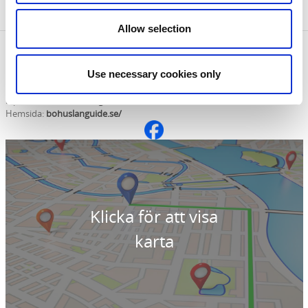
Allow selection
Kontaktinformation
Use necessary cookies only
Bohusläns guider
Telefon:
0730 472831
E-post:
info@bohuslanguide.se
Hemsida:
bohuslanguide.se/
Klicka för att visa
karta