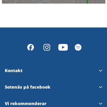
Kontakt
Turistinformation
Sotenäs på facebook
Vanliga frågor
Visit Smögen &
Vi rekommenderar