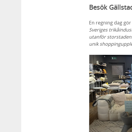
Besök Gällsta
En regning dag gör 
Sveriges trikåindus
utanför storstadens
unik shoppingupple