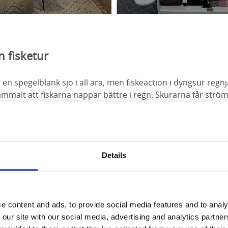
n fisketur
en spegelblank sjö i all ära, men fiskeaction i dyngsur regnj
ammalt att fiskarna nappar bättre i regn. Skurarna får strö
net och tar med fler insekter och smådjur ut i vattnet vilket 
er om
fiske i Ulricehamn
.
Details
e content and ads, to provide social media features and to analy
 our site with our social media, advertising and analytics partn