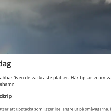
dag
abbar även de vackraste platser. Här tipsar vi om v
icehamn.
dtrip
tser att upptäcka som ligger lite längre ut på småvägarna. 