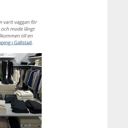
 varit vaggan för
on och mode långt
lkommen till en
ping i Gällstad
.