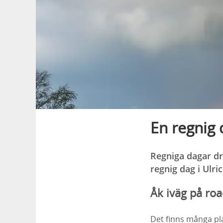
En regnig 
Regniga dagar dr
regnig dag i Ulr
Åk iväg på roa
Det finns många pla