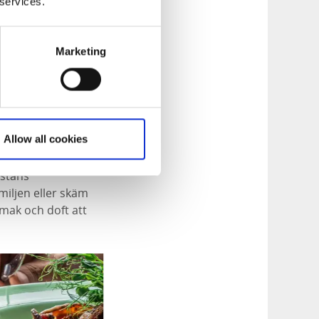
 services.
Marketing
Allow all cookies
 stans
miljen eller skäm
smak och doft att