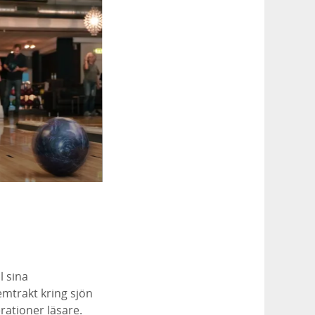
l sina
emtrakt kring sjön
ationer läsare.