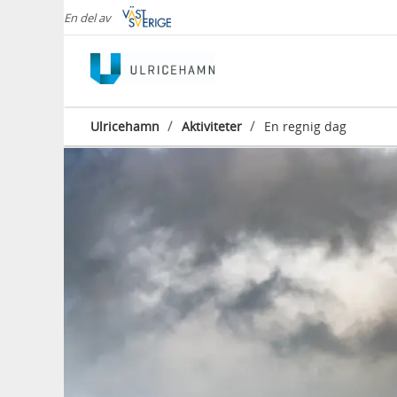
En del av
/
/
Ulricehamn
Aktiviteter
En regnig dag