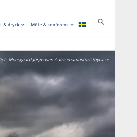
t & dryck
Möte & konferens
iels Moesgaard Jörgensen / ulricehamnsturistbyra.se