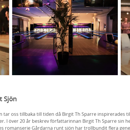
t Sjön
tar oss tillbaka till tiden då Birgit Th Sparre inspirerades til
r. I över 20 år beskrev författarinnan Birgit Th Sparre sin h
 romanserie Gårdarna runt sjön har trollbundit flera gener