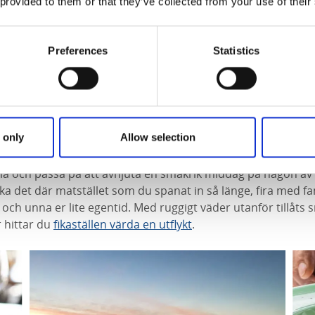
 provided to them or that they’ve collected from your use of their
Preferences
Statistics
urangbesök
 only
Allow selection
la och passa på att avnjuta en smakrik middag på någon av
a det där matstället som du spanat in så länge, fira med fa
 och unna er lite egentid. Med ruggigt väder utanför tillåts 
 hittar du
fikaställen värda en utflykt
.