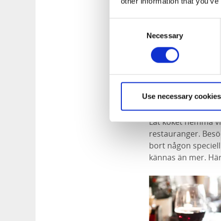
other information that you’ve
Consent
Necessary
Selection
Gör ett resta
Use necessary cookies
Låt köket hemma vi
restauranger. Besök
bort någon speciell
kännas än mer. Här