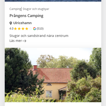
Camping
Stugor och stugbyar
Prångens Camping
Ulricehamn
★
★
★
★
☆
4.0
(510)
Stugor och sandstrand nära centrum
Läs mer