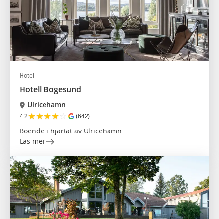
Hotell
Hotell Bogesund
Ulricehamn
★
★
★
★
☆
4.2
(642)
Boende i hjärtat av Ulricehamn
Läs mer