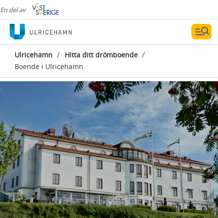
En del av
/
/
Ulricehamn
Hitta ditt drömboende
Boende i Ulricehamn