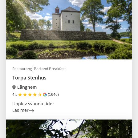
Restaurang
Bed and Breakfast
Torpa Stenhus
Länghem
★
★
★
★
★
4.5
(1646)
Upplev svunna tider
Läs mer