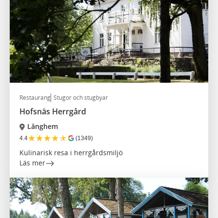
Restaurang
Stugor och stugbyar
Hofsnäs Herrgård
Länghem
★
★
★
★
★
4.4
(1349)
Kulinarisk resa i herrgårdsmiljö
Läs mer