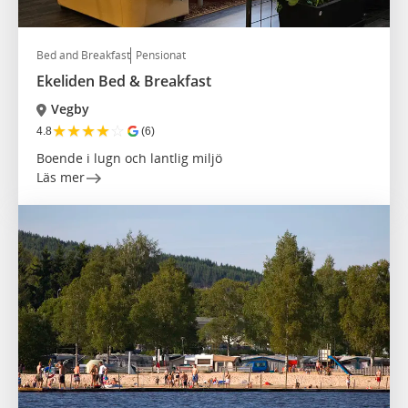
Bed and Breakfast
Pensionat
Ekeliden Bed & Breakfast
Vegby
★
★
★
★
☆
4.8
(6)
Boende i lugn och lantlig miljö
Läs mer