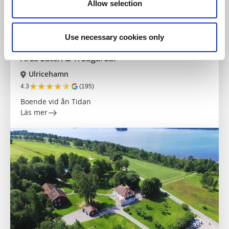
Allow selection
Use necessary cookies only
Vandrarhem
Parker och trädgårdar
Årås Säteri & Trädgårdar
Ulricehamn
★
★
★
★
★
4.3
(195)
Boende vid ån Tidan
Läs mer