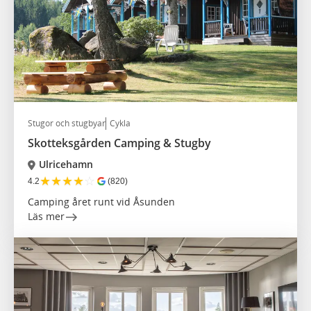
Stugor och stugbyar
Cykla
Skotteksgården Camping & Stugby
Ulricehamn
★
★
★
★
☆
4.2
(820)
Camping året runt vid Åsunden
Läs mer