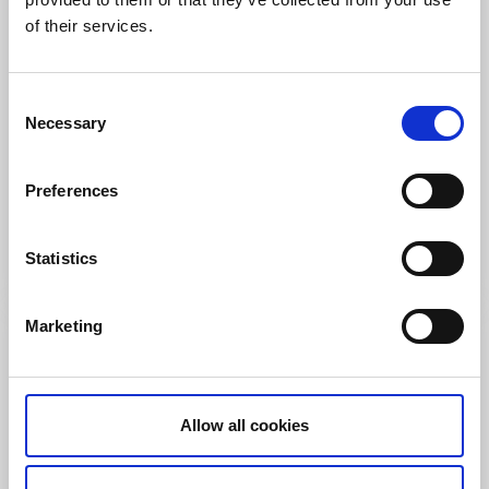
of their services.
Consent
Hotell
Necessary
Selection
Hotell Nyboholm
Ulricehamn
Preferences
★
★
★
★
☆
4.1
(148)
Boende nära aktiviteter och äventyr
Statistics
Läs mer
Marketing
Allow all cookies