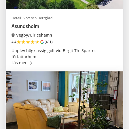
Hotell
Slott och Herrgård
Åsundsholm
Vegby/Ulricehamn
★
★
★
★
★
4.4
(411)
Upplev högklassig golf vid Birgit Th. Sparres
författarhem
Läs mer