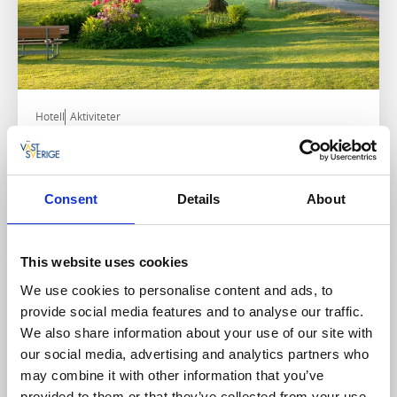
Hotell
Aktiviteter
Hotell Lassalyckan
Ulricehamn
★
★
★
★
★
4.4
(385)
Consent
Details
About
Modernt hotell med sportiga aktiviteter
Läs mer
This website uses cookies
We use cookies to personalise content and ads, to
provide social media features and to analyse our traffic.
We also share information about your use of our site with
our social media, advertising and analytics partners who
may combine it with other information that you’ve
provided to them or that they’ve collected from your use